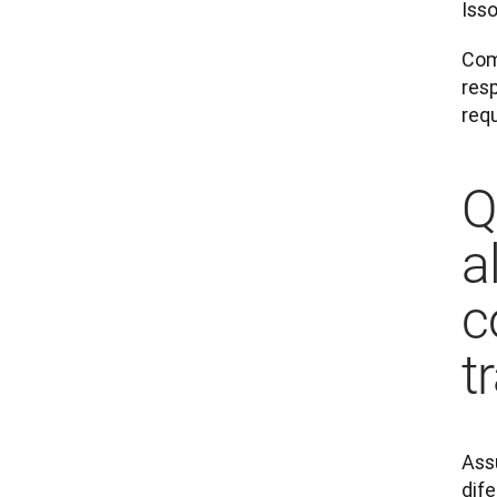
Iss
Com
resp
requ
Q
a
c
t
Ass
dife