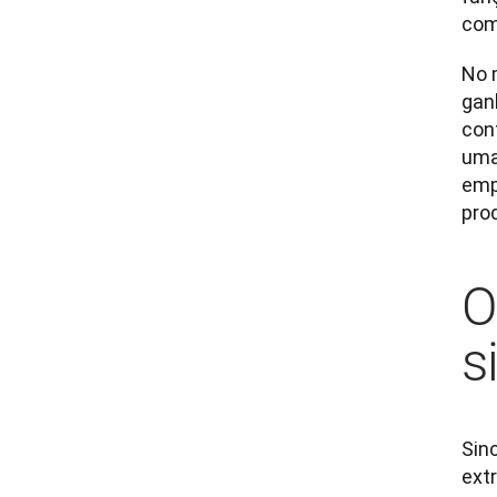
com
No 
gan
con
uma
emp
pro
O
s
Sin
ext