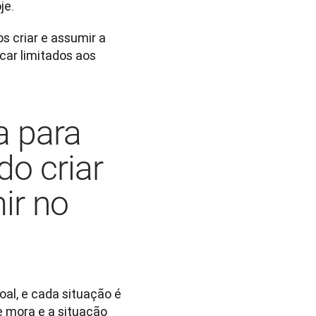
e. 
 criar e assumir a 
ar limitados aos 
a para
do criar
ir no
l, e cada situação é 
de mora e a situação 