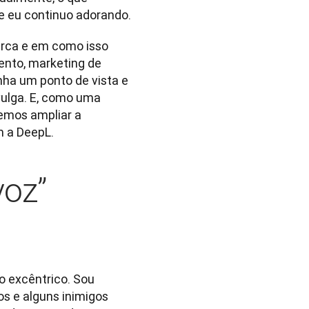
e eu continuo adorando.
ca e em como isso 
ento, marketing de 
nha um ponto de vista e 
ulga. E, como uma 
emos ampliar a 
m a DeepL.
voz”
 excêntrico. Sou 
s e alguns inimigos 