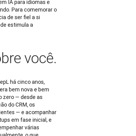
m IA para idiomas e 
ndo. Para comemorar o 
de ser fiel a si 
de estimula a 
bre você.
epL há cinco anos, 
era bem nova e bem 
o zero — desde as 
ção do CRM, os 
lientes — e acompanhar 
ps em fase inicial, e 
empenhar várias 
ualmente, o que 