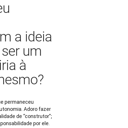
eu
m a ideia
 ser um
ria à
 mesmo?
ue permaneceu 
utonomia. Adoro fazer 
dade de “construtor”; 
onsabilidade por ele. 