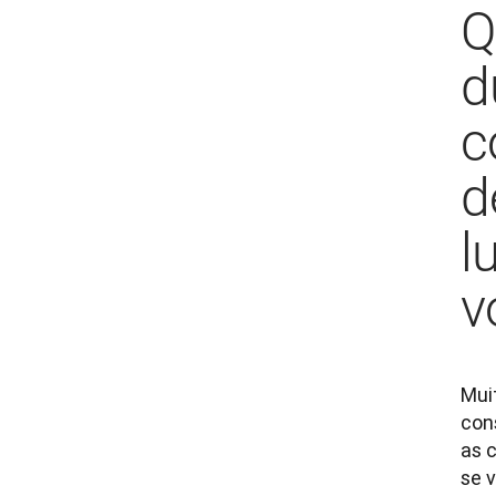
Q
d
c
d
l
v
Mui
con
as 
se v