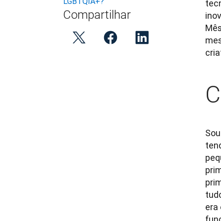
LGBTQIA+?
tec
Compartilhar
ino
Mês
mes
cri
C
Sou
ten
peq
pri
pri
tud
era
fun