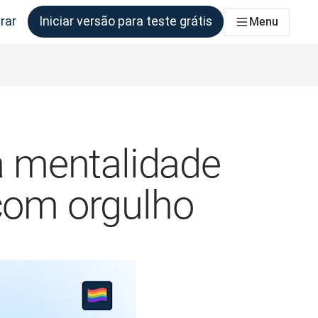
rar
Iniciar versão para teste grátis
Menu
s equipes que precisam disso
 mentalidade
 com orgulho