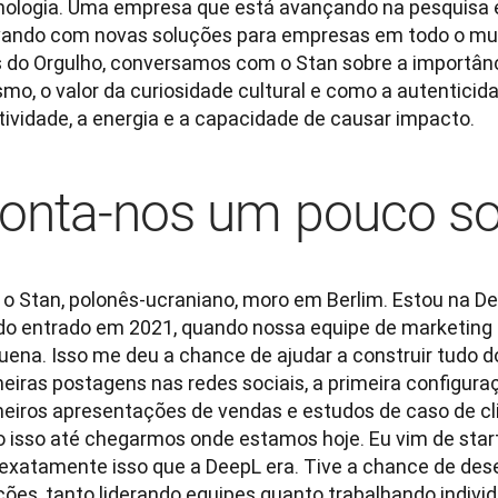
nologia. Uma empresa que está avançando na pesquisa e
vando com novas soluções para empresas em todo o mu
 do Orgulho, conversamos com o Stan sobre a importância 
mo, o valor da curiosidade cultural e como a autenticida
atividade, a energia e a capacidade de causar impacto.
onta-nos um pouco so
 o Stan, polonês-ucraniano, moro em Berlim. Estou na De
do entrado em 2021, quando nossa equipe de marketing 
uena. Isso me deu a chance de ajudar a construir tudo d
meiras postagens nas redes sociais, a primeira configura
meiros apresentações de vendas e estudos de caso de c
o isso até chegarmos onde estamos hoje. Eu vim de startu
 exatamente isso que a DeepL era. Tive a chance de des
ções, tanto liderando equipes quanto trabalhando individ