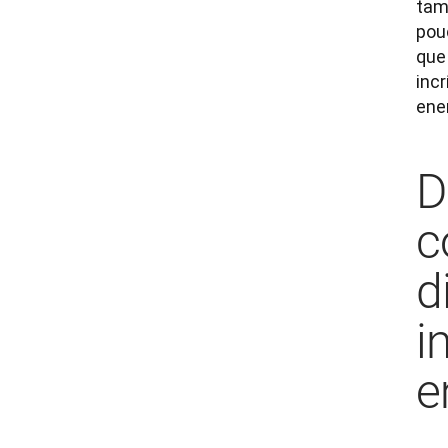
tam
pou
que
incr
ener
D
c
d
i
e