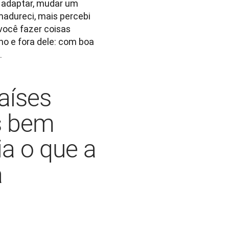
 adaptar, mudar um 
adureci, mais percebi 
ocê fazer coisas 
ho e fora dele: com boa 
 
aíses
s bem
ia o que a
a