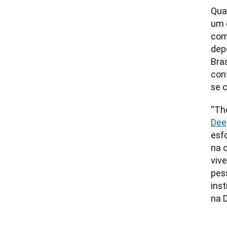
Qua
um 
com
dep
Bras
con
se 
“The
Dee
esf
na 
viv
pes
ins
na 