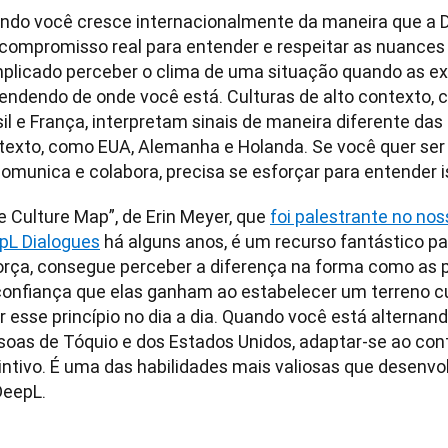
ndo você cresce internacionalmente da maneira que a De
compromisso real para entender e respeitar as nuances c
plicado perceber o clima de uma situação quando as ex
endendo de onde você está. Culturas de alto contexto, c
il e França, interpretam sinais de maneira diferente das 
texto, como EUA, Alemanha e Holanda. Se você quer ser
comunica e colabora, precisa se esforçar para entender i
 Culture Map”, de Erin Meyer, que 
foi palestrante no nos
pL Dialogues
 há alguns anos, é um recurso fantástico pa
orça, consegue perceber a diferença na forma como as 
confiança que elas ganham ao estabelecer um terreno c
er esse princípio no dia a dia. Quando você está alterna
soas de Tóquio e dos Estados Unidos, adaptar-se ao cont
tintivo. É uma das habilidades mais valiosas que desenv
DeepL.