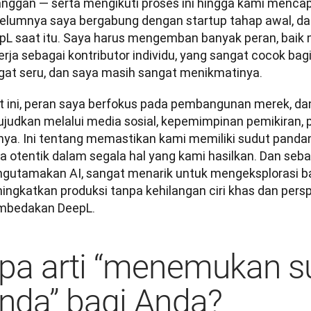
anggan — serta mengikuti proses ini hingga kami mencapa
elumnya saya bergabung dengan startup tahap awal, dan
pL saat itu. Saya harus mengemban banyak peran, baik
rja sebagai kontributor individu, yang sangat cocok bagi 
gat seru, dan saya masih sangat menikmatinya.
t ini, peran saya berfokus pada pembangunan merek, dan
ujudkan melalui media sosial, kepemimpinan pemikiran, 
nnya. Ini tentang memastikan kami memiliki sudut pandan
a otentik dalam segala hal yang kami hasilkan. Dan sebag
gutamakan AI, sangat menarik untuk mengeksplorasi b
ingkatkan produksi tanpa kehilangan ciri khas dan persp
bedakan DeepL.
pa arti “menemukan s
nda” bagi Anda?