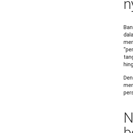
n
Ban
dal
men
“pe
tan
hing
Den
memb
per
N
b