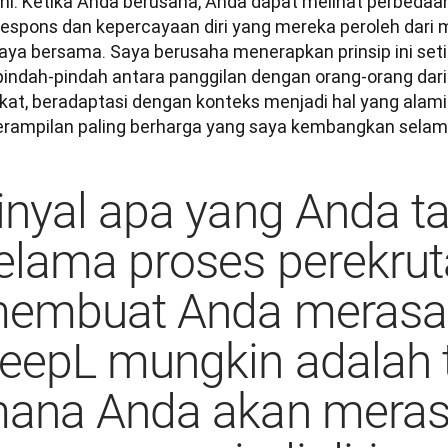
 ini. Ketika Anda berusaha, Anda dapat melihat perbedaa
espons dan kepercayaan diri yang mereka peroleh dari
aya bersama. Saya berusaha menerapkan prinsip ini setia
pindah-pindah antara panggilan dengan orang-orang dari
kat, beradaptasi dengan konteks menjadi hal yang alami. 
erampilan paling berharga yang saya kembangkan selama
inyal apa yang Anda t
elama proses perekru
embuat Anda merasa
eepL mungkin adalah 
ana Anda akan mera