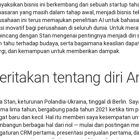
yaksikan bisnis ini berkembang dari sebuah startup tah
asaran yang masih dalam tahap awal, menjadi bisnis tekn
usahaan ini terus memajukan penelitian AI untuk bahas
si inovatif bagi perusahaan di seluruh dunia. Untuk mera
incang dengan Stan mengenai pentingnya menjadi diri send
in tahu terhadap budaya, serta bagaimana keaslian dapat
rgi, dan kemampuan untuk memberikan dampak.
eritakan tentang diri A
 Stan, keturunan Polandia-Ukraina, tinggal di Berlin. Say
ama lima tahun, bergabung pada tahun 2021 ketika tim 
gat baru dan kecil. Hal itu memberi saya kesempatan u
bangun berbagai hal dari nol — mulai dari postingan med
gaturan CRM pertama, presentasi penjualan pertama, dan