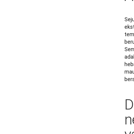
Seju
eks
tem
ber
Sem
ada
heb
maup
ber
D
n