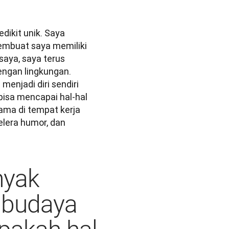
dikit unik. Saya 
embuat saya memiliki 
aya, saya terus 
ngan lingkungan. 
njadi diri sendiri 
bisa mencapai hal-hal 
ma di tempat kerja 
elera humor, dan 
nyak
 budaya