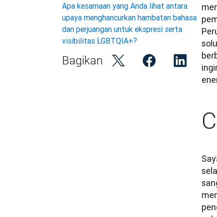
Apa kesamaan yang Anda lihat antara
men
upaya menghancurkan hambatan bahasa
pem
dan perjuangan untuk ekspresi serta
Per
visibilitas LGBTQIA+?
solu
berb
Bagikan
ing
ene
C
Saya
sel
san
mem
pen