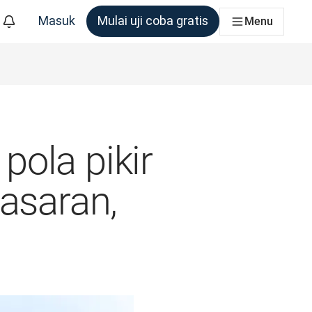
Masuk
Mulai uji coba gratis
Menu
m yang membutuhkannya
ola pikir
asaran,