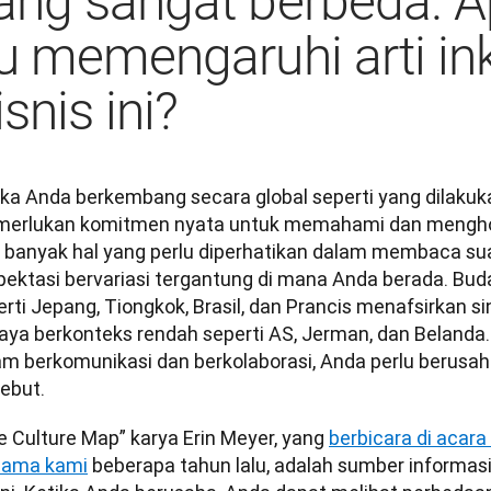
ang sangat berbeda. A
tu memengaruhi arti ink
isnis ini?
ika Anda berkembang secara global seperti yang dilakuk
erlukan komitmen nyata untuk memahami dan menghor
 banyak hal yang perlu diperhatikan dalam membaca sua
pektasi bervariasi tergantung di mana Anda berada. Buda
rti Jepang, Tiongkok, Brasil, dan Prancis menafsirkan si
aya berkonteks rendah seperti AS, Jerman, dan Belanda. J
am berkomunikasi dan berkolaborasi, Anda perlu berusa
ebut. 
e Culture Map” karya Erin Meyer, yang 
berbicara di acara
tama kami
 beberapa tahun lalu, adalah sumber informasi 