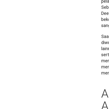
pel
Seb
Dee
beke
san
Saa
diw
lai
sert
men
men
mem
A
A