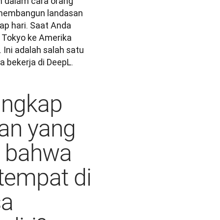
n dalam cara orang 
 membangun landasan 
p hari. Saat Anda 
 Tokyo ke Amerika 
Ini adalah salah satu 
 bekerja di DeepL.
angkap
tan yang
 bahwa
tempat di
sa