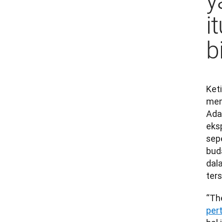
y
i
b
Ket
mem
Ada
eks
sepe
bud
dal
ters
“Th
per