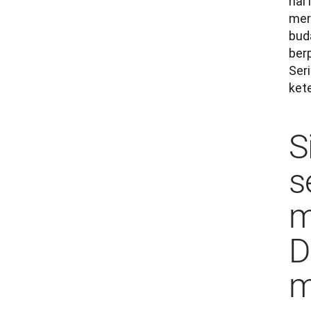
hal
mer
bud
ber
Seri
ket
S
s
m
D
m