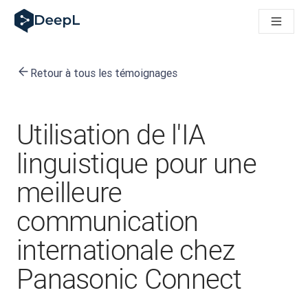
DeepL pour agents IA
Translation Flow de DeepL : des nouveaux processus optimisés
The ROI of AI-native translation
How we brought Swiss German to DeepL
Retour à tous les témoignages
Découvrez Translation Flow : la localisation qui automatise v
Décoder la notion de confiance dans l'IA linguistique pour les
Évaluation qualité traduction chez DeepL
De la traduction de texte à la traduction vocale en temps réel
Utilisation de l'IA
Building an instantly accessible voice demo with DeepL Voic
linguistique pour une
meilleure
communication
internationale chez
Panasonic Connect