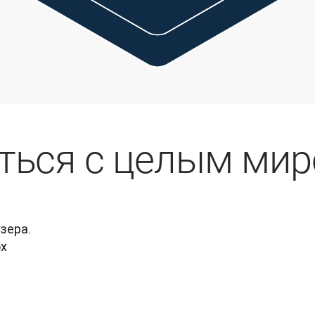
ться с целым ми
ера. 
x 