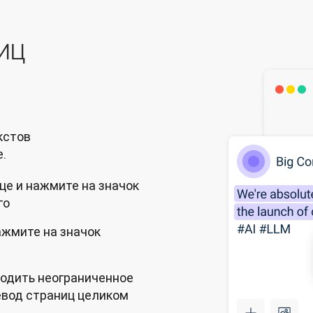
иц
стов 
.
це и нажмите на значок
го
ажмите на значок
одить неограниченное
евод страниц целиком