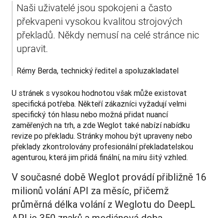
Naši uživatelé jsou spokojeni a často 
překvapeni vysokou kvalitou strojových 
překladů. Někdy nemusí na celé stránce nic 
upravit. 
Rémy Berda, technický ředitel a spoluzakladatel
U stránek s vysokou hodnotou však může existovat 
specifická potřeba. Někteří zákazníci vyžadují velmi 
specifický tón hlasu nebo možná přidat nuancí 
zaměřených na trh, a zde Weglot také nabízí nabídku 
revize po překladu. Stránky mohou být upraveny nebo 
překlady zkontrolovány profesionální překladatelskou 
agenturou, která jim přidá finální, na míru šitý vzhled.
V současné době Weglot provádí přibližně 16
milionů volání API za měsíc, přičemž
průměrná délka volání z Weglotu do DeepL
API je 350 znaků a mediánová doba