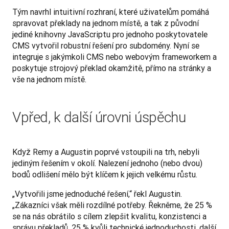
Tým navrhl intuitivní rozhraní, které uživatelům pomáhá 
spravovat překlady na jednom místě, a tak z původní 
jediné knihovny JavaScriptu pro jednoho poskytovatele 
CMS vytvořil robustní řešení pro subdomény. Nyní se 
integruje s jakýmkoli CMS nebo webovým frameworkem a 
poskytuje strojový překlad okamžitě, přímo na stránky a 
vše na jednom místě.
Vpřed, k další úrovni úspěchu
Když Remy a Augustin poprvé vstoupili na trh, nebyli 
jediným řešením v okolí. Nalezení jednoho (nebo dvou) 
bodů odlišení mělo být klíčem k jejich velkému růstu. 
„Vytvořili jsme jednoduché řešení,“ řekl Augustin. 
„Zákazníci však měli rozdílné potřeby. Řekněme, že 25 % 
se na nás obrátilo s cílem zlepšit kvalitu, konzistenci a 
správu překladů, 25 % kvůli technické jednoduchosti, další 