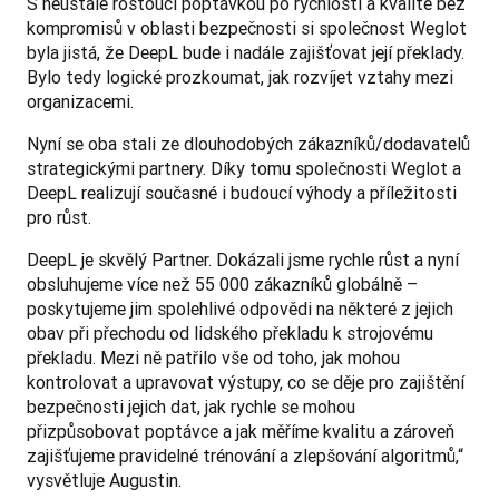
S neustále rostoucí poptávkou po rychlosti a kvalitě bez 
kompromisů v oblasti bezpečnosti si společnost Weglot 
byla jistá, že DeepL bude i nadále zajišťovat její překlady. 
Bylo tedy logické prozkoumat, jak rozvíjet vztahy mezi 
organizacemi. 
Nyní se oba stali ze dlouhodobých zákazníků/dodavatelů 
strategickými partnery. Díky tomu společnosti Weglot a 
DeepL realizují současné i budoucí výhody a příležitosti 
pro růst. 
DeepL je skvělý Partner. Dokázali jsme rychle růst a nyní 
obsluhujeme více než 55 000 zákazníků globálně – 
poskytujeme jim spolehlivé odpovědi na některé z jejich 
obav při přechodu od lidského překladu k strojovému 
překladu. Mezi ně patřilo vše od toho, jak mohou 
kontrolovat a upravovat výstupy, co se děje pro zajištění 
bezpečnosti jejich dat, jak rychle se mohou 
přizpůsobovat poptávce a jak měříme kvalitu a zároveň 
zajišťujeme pravidelné trénování a zlepšování algoritmů,“ 
vysvětluje Augustin. 