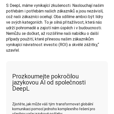
S DeepL máme vynikající zkušenosti. Naslouchají našim 
potřebám i potřebám našich zákazníků a jsou nezávislí, 
což naši zákazníci oceňují. Oba sdílíme ambici být lídry 
ve svých kategoriích. To je silná přitažlivost, která nás 
udrží pohromadě a zajistí nám úspěch i v budoucnosti. 
Nemůžu se dočkat, až rozšíříme naši nabídku o další 
případy použití, které přinesou našim zákazníkům 
vynikající návratnost investic (ROI) a skvělé zážitky,“ 
uzavřel. 
Prozkoumejte pokročilou
jazykovou AI od společnosti
DeepL
Zjistěte, jak může váš tým transformovat globální
komunikaci pomocí jednoho komplexního řešení pro
všechny vaše jazykové potřeby.