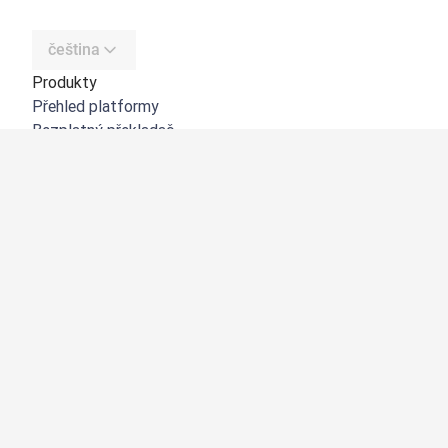
čeština
Produkty
Přehled platformy
Bezplatný překladač
DeepL API
DeepL Write
DeepL Voice
DeepL Voice for Meetings
DeepL Voice for Conversations
Aplikace a integrace
DeepL Pro
Proč DeepL?
Zabezpečení dat
Kvalita
Customization Hub
Zpřístupnění