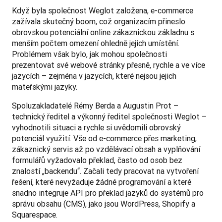
Když byla společnost Weglot založena, e-commerce 
zažívala skutečný boom, což organizacím přineslo 
obrovskou potenciální online zákaznickou základnu s 
menším počtem omezení ohledně jejich umístění. 
Problémem však bylo, jak mohou společnosti 
prezentovat své webové stránky přesně, rychle a ve více 
jazycích – zejména v jazycích, které nejsou jejich 
mateřskými jazyky. 
Spoluzakladatelé Rémy Berda a Augustin Prot – 
technický ředitel a výkonný ředitel společnosti Weglot – 
vyhodnotili situaci a rychle si uvědomili obrovský 
potenciál využití. Vše od e-commerce přes marketing, 
zákaznický servis až po vzdělávací obsah a vyplňování 
formulářů vyžadovalo překlad, často od osob bez 
znalostí „backendu“. Začali tedy pracovat na vytvoření 
řešení, které nevyžaduje žádné programování a které 
snadno integruje API pro překlad jazyků do systémů pro 
správu obsahu (CMS), jako jsou WordPress, Shopify a 
Squarespace.   