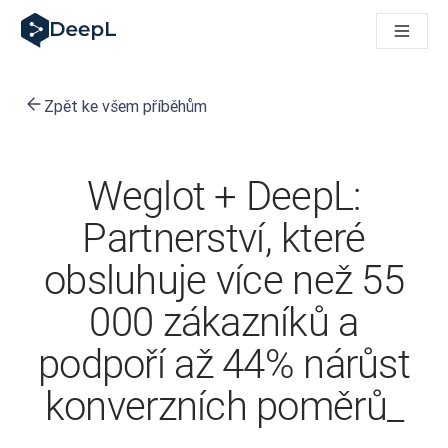
DeepL pro agenty s AI
Translation Flow pro překlad v DeepL: Nové pracovní postupy 
The ROI of AI-native translation
How we brought Swiss German to DeepL
Zpět ke všem příběhům
Seznamte se s Translation Flow: Lokalizace, která automatiz
Rozluštění důvěry v jazykovou AI pro podniky. Rozhovor se sp
Jak vyvíjíme systém posouzení kvality překladu pro DeepL
Od kvalitního překladu po platformu pro hlasový překlad
Weglot + DeepL:
Building an instantly accessible voice demo with DeepL Voic
Partnerství, které
obsluhuje více než 55
000 zákazníků a
podpoří až 44% nárůst
konverzních poměrů_