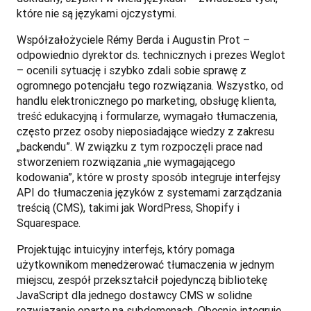
które nie są językami ojczystymi. 
Współzałożyciele Rémy Berda i Augustin Prot – 
odpowiednio dyrektor ds. technicznych i prezes Weglot 
– ocenili sytuację i szybko zdali sobie sprawę z 
ogromnego potencjału tego rozwiązania. Wszystko, od 
handlu elektronicznego po marketing, obsługę klienta, 
treść edukacyjną i formularze, wymagało tłumaczenia, 
często przez osoby nieposiadające wiedzy z zakresu 
„backendu”. W związku z tym rozpoczęli prace nad 
stworzeniem rozwiązania „nie wymagającego 
kodowania”, które w prosty sposób integruje interfejsy 
API do tłumaczenia języków z systemami zarządzania 
treścią (CMS), takimi jak WordPress, Shopify i 
Squarespace.   
Projektując intuicyjny interfejs, który pomaga 
użytkownikom menedżerować tłumaczenia w jednym 
miejscu, zespół przekształcił pojedynczą bibliotekę 
JavaScript dla jednego dostawcy CMS w solidne 
rozwiązanie oparte na subdomenach. Obecnie integruje 