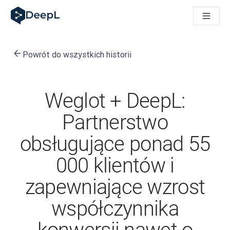
DeepL dla agentów AI
Translation Flow w DeepL: Nowe procesy oparte na AI dla klu
The ROI of AI-native translation
How we brought Swiss German to DeepL
Powrót do wszystkich historii
Poznaj Translation Flow: Lokalizacja, która automatyzuje p
Jak zrozumieć zaufanie do technologii językowej AI w bizne
Jak tworzymy system oceny jakości tłumaczeń dla DeepL
Od tłumaczeń po platformę głosową w czasie rzeczywistym
Weglot + DeepL:
Building an instantly accessible voice demo with DeepL Voic
Partnerstwo
obsługujące ponad 55
000 klientów i
zapewniające wzrost
współczynnika