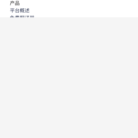
产品
平台概述
免费翻译器
DeepL API
DeepL Write
DeepL Voice
DeepL Voice for Meetings
DeepL Voice for Conversations
应用程序与集成
DeepL Pro
为何选择 DeepL
数据安全
质量
Customization Hub
辅助功能
功能
文档翻译