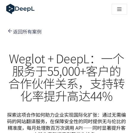
DeepL 人工智能智能体
DeepL Translation Flow：针对关键应用场景和集成的
The ROI of AI-native translation
How we brought Swiss German to DeepL
返回所有案例
了解 Translation Flow：面向所有需要此类服务的
解读企业级语言人工智能中的信任机制。与Slator的对话
我们如何构建 DeepL 的翻译质量评估系统
从高质量文本翻译到实时语音平台
Weglot + DeepL：一个
Building an instantly accessible voice demo with DeepL V
服务于55,000+客户的
合作伙伴关系，支持转
化率提升高达44%
探索这项合作如何助力企业实现国际化扩张：通过无需编
码的网站翻译服务，在保障安全性的同时提供无与伦比的
精准度，每月处理数百万次调用 API——同时显著提升客