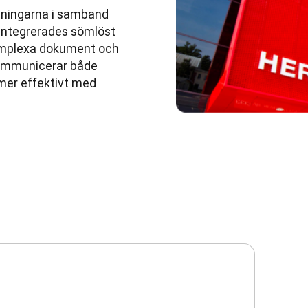
tningarna i samband 
integrerades sömlöst 
komplexa dokument och 
kommunicerar både 
mer effektivt med 