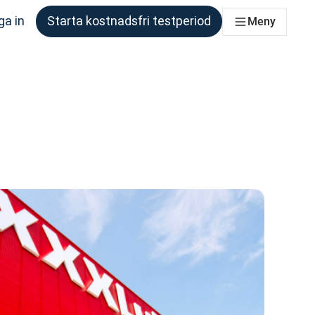
ga in
Starta kostnadsfri testperiod
Meny
om behöver det