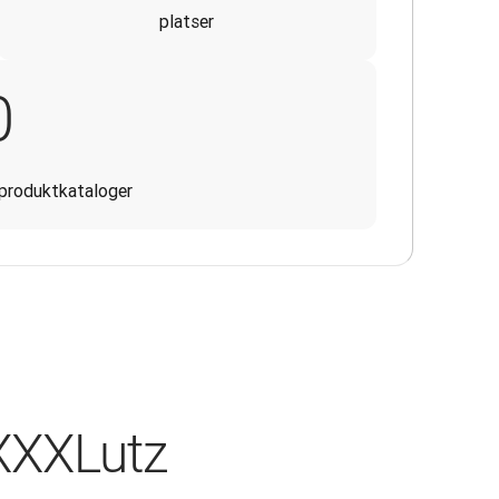
platser
24
0
 produktkataloger
XXXLutz