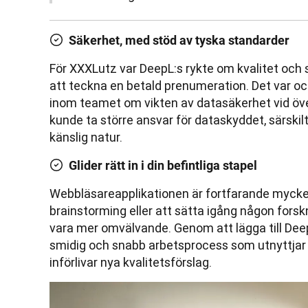
Säkerhet, med stöd av tyska standarder
För XXXLutz var DeepL:s rykte om kvalitet och 
att teckna en betald prenumeration. Det var oc
inom teamet om vikten av datasäkerhet vid öve
kunde ta större ansvar för dataskyddet, särskil
känslig natur.
Glider rätt in i din befintliga stapel
Webbläsareapplikationen är fortfarande mycket p
brainstorming eller att sätta igång någon forsk
vara mer omvälvande. Genom att lägga till Deep
smidig och snabb arbetsprocess som utnyttjar 
införlivar nya kvalitetsförslag.