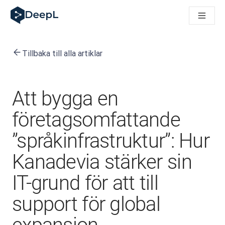
DeepL för AI-agenter
DeepL:s Translation Flow: Nya AI-drivna arbetsflöden för vikt
The ROI of AI-native translation
How we brought Swiss German to DeepL
Tillbaka till alla artiklar
Upptäck Translation Flow: Översättning som automatiserar öve
Att tolka förtroendet för Språk-AI inom Enterprise-världen. I
DeepLs system för översättningskvalitetsbedömning
Från högkvalitativ textöversättning till röstplattform i realti
Att bygga en
Building an instantly accessible voice demo with DeepL Voic
företagsomfattande
”språkinfrastruktur”: Hur
Kanadevia stärker sin
IT-grund för att till
support för global