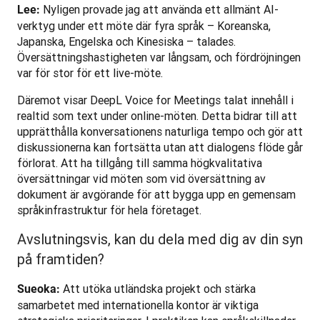
 Nyligen provade jag att använda ett allmänt AI-
Lee:
verktyg under ett möte där fyra språk – Koreanska, 
Japanska, Engelska och Kinesiska – talades. 
Översättningshastigheten var långsam, och fördröjningen 
var för stor för ett live-möte.
Däremot visar DeepL Voice for Meetings talat innehåll i 
realtid som text under online-möten. Detta bidrar till att 
upprätthålla konversationens naturliga tempo och gör att 
diskussionerna kan fortsätta utan att dialogens flöde går 
förlorat. Att ha tillgång till samma högkvalitativa 
översättningar vid möten som vid översättning av 
dokument är avgörande för att bygga upp en gemensam 
språkinfrastruktur för hela företaget.
Avslutningsvis, kan du dela med dig av din syn
på framtiden?
 Att utöka utländska projekt och stärka 
Sueoka:
samarbetet med internationella kontor är viktiga 