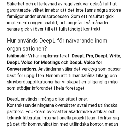
Säkerhet och efterlevnad av regelverk var också fullt ut 
garanterade, vilket innebar att det inte fanns några större 
farhågor under urvalsprocessen. Som ett resultat gick 
implementeringen snabbt, och ungefär två månader 
senare gick vi över till ett fullständigt kontrakt.
Hur används DeepL för närvarande inom
organisationen?
 Vi har implementerat 
, 
, 
Ishibashi:
 DeepL Pro
DeepL Write
 och 
DeepL Voice for Meetings
DeepL Voice for 
. Användarna väljer det verktyg som passar 
Conversations
bäst för uppgiften. Genom att tillhandahålla tillägg och 
skrivbordsapplikationer har vi skapat en tillgänglig miljö 
som stödjer införandet i hela företaget.
DeepL används i många olika situationer. 
Kontraktsavdelningarna översätter avtal med utländska 
partners. FoU-team översätter akademiska artiklar och 
teknisk litteratur. Internationella projektteam förlitar sig 
på det för kommunikation med utländska kontor, medan 