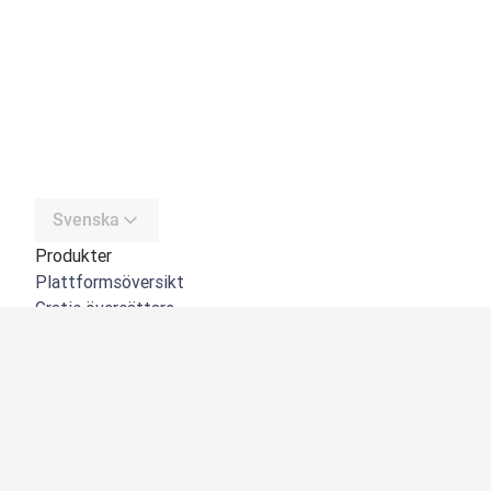
Svenska
Produkter
Plattformsöversikt
Gratis översättare
DeepL API
DeepL Write
DeepL Voice
DeepL Voice for Meetings
DeepL Voice for Conversations
Appar och integreringar