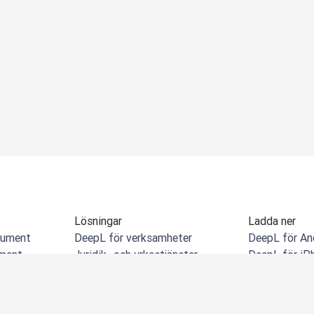
Lösningar
Ladda ner
kument
DeepL för verksamheter
DeepL för An
ment
Juridik- och yrkestjänster
DeepL för iP
ument
Detaljhandel och e-handel
DeepL för W
ment
Tillverkning
DeepL Chrome
Myndigheter
DeepL för Mi