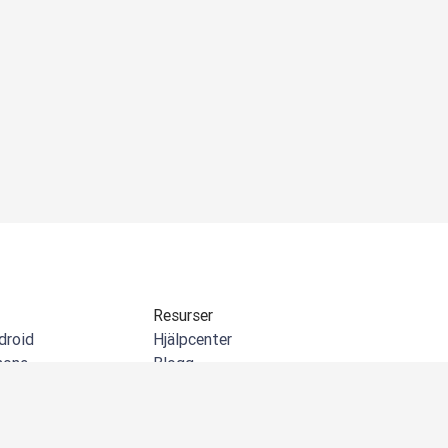
Resurser
droid
Hjälpcenter
hone
Blogg
indows
API-dokumentation
-tillägg
Community
crosoft Outlook
Kundberättelser