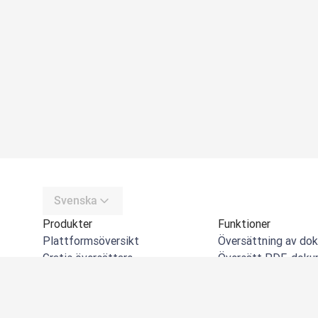
Svenska
Produkter
Funktioner
Plattformsöversikt
Översättning av do
Gratis översättare
Översätt PDF-doku
DeepL API
Översätt Word-dok
DeepL Write
Översätt PPT-doku
DeepL Voice
Översätt Excel-filer