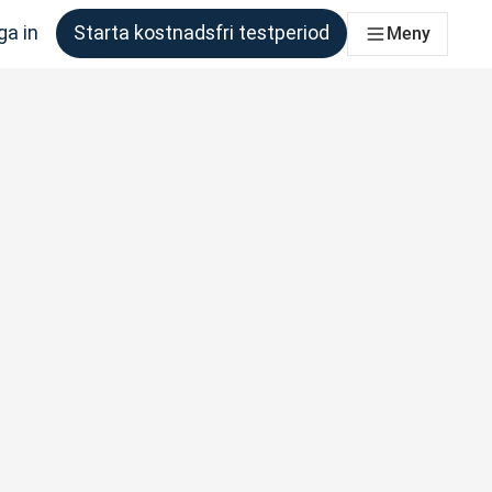
ga in
Starta kostnadsfri testperiod
Meny
om behöver det