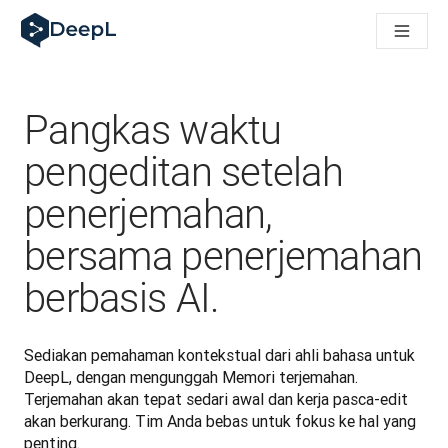
DeepL untuk agen AI
Translation Flow DeepL: Alur kerja baru yang didukung AI un
The ROI of AI-native translation
How we brought Swiss German to DeepL
Temukan Translation Flow: Pelokalan yang mengotomatiskan al
Pangkas waktu
Mengurai Makna Kepercayaan dalam AI bahasa perusahaan. D
Sistem Evaluasi Mutu Terjemahan DeepL: Cara Pengembanga
pengeditan setelah
Terjemahan teks berkualitas tinggi ke platform suara real-tim
penerjemahan,
Building an instantly accessible voice demo with DeepL Voic
bersama penerjemahan
berbasis AI.
Sediakan pemahaman kontekstual dari ahli bahasa untuk 
DeepL, dengan mengunggah Memori terjemahan. 
Terjemahan akan tepat sedari awal dan kerja pasca-edit 
akan berkurang. Tim Anda bebas untuk fokus ke hal yang 
penting.