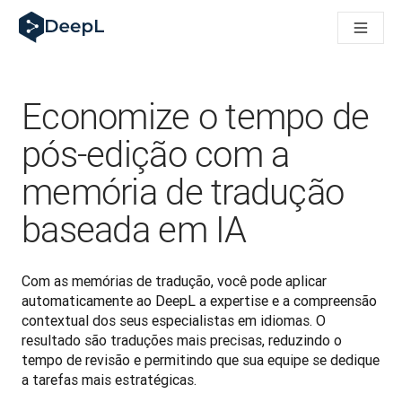
DeepL para agentes de IA
Translation Flow do DeepL: Novos fluxos de trabalho com IA p
The ROI of AI-native translation
How we brought Swiss German to DeepL
Conheça o Translation Flow: Localização que automatiza os f
Economize o tempo de
Entendendo a confiança na IA linguística empresarial. Em con
Desenvolvendo a Avaliação de Qualidade de Tradução do Dee
pós-edição com a
De tradução de qualidade a plataforma de voz em tempo real
memória de tradução
Building an instantly accessible voice demo with DeepL Voic
baseada em IA
Com as memórias de tradução, você pode aplicar 
automaticamente ao DeepL a expertise e a compreensão 
contextual dos seus especialistas em idiomas. O 
resultado são traduções mais precisas, reduzindo o 
tempo de revisão e permitindo que sua equipe se dedique 
a tarefas mais estratégicas.