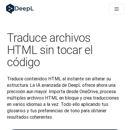
DeepL para agentes de IA
Translation Flow de DeepL: nuevos flujos de trabajo basados e
The ROI of AI-native translation
How we brought Swiss German to DeepL
Descubre Translation Flow: automatiza de principio a fin todo
Traduce archivos
La fiabilidad de la IA lingüística para empresas: un análisis co
Desarrollando evaluación de calidad de traducción en DeepL
HTML sin tocar el
De la traducción de texto a una plataforma de voz en tiempo 
código
Building an instantly accessible voice demo with DeepL Voic
Traduce contenidos HTML al instante sin alterar su 
estructura. La IA avanzada de DeepL ofrece ahora una 
precisión aun mayor. Importa desde OneDrive, procesa 
múltiples archivos HTML en bloque y crea traducciones 
en varios idiomas a la vez. Todo ello aplicando tus 
glosarios y tus preferencias de tono para obtener 
resultados coherentes.