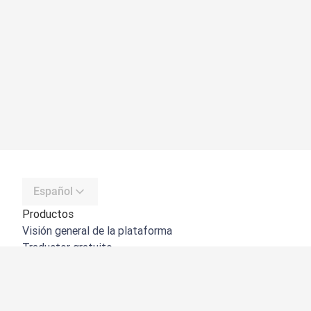
Español
Productos
Visión general de la plataforma
Traductor gratuito
API de DeepL
DeepL Write
DeepL Voice