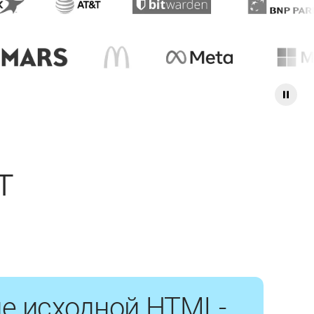
т
е исходной HTML-