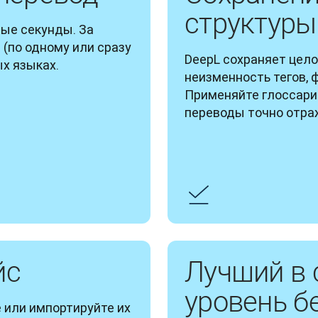
структуры
е секунды. За 
по одному или сразу 
DeepL сохраняет цело
ых языках.
неизменность тегов, 
Применяйте глоссари
переводы точно отра
йс
Лучший в 
уровень б
или импортируйте их 