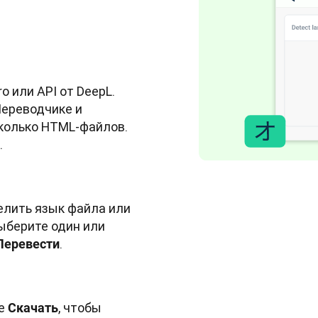
 или API от DeepL. 
Переводчике и 
колько HTML-файлов. 
.
лить язык файла или 
берите один или 
.
Перевести
е 
, чтобы 
Скачать