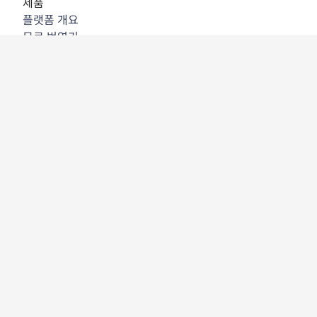
제품
플랫폼 개요
무료 번역기
DeepL API
DeepL Write
DeepL Voice
DeepL Voice for Meetings
DeepL Voice for Conversations
앱 및 통합
DeepL Pro
DeepL의 강점
데이터 보안
품질
Customization Hub
접근성
기능
문서 번역
PDF 문서 번역