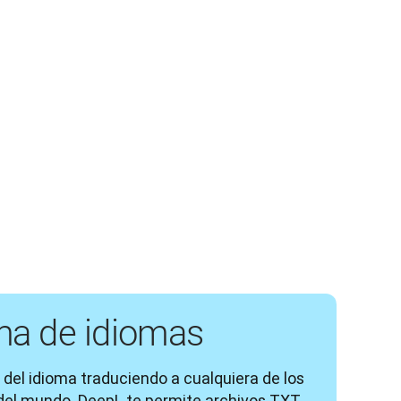
ma de idiomas
 del idioma traduciendo a cualquiera de los 
el mundo. DeepL te permite archivos TXT 