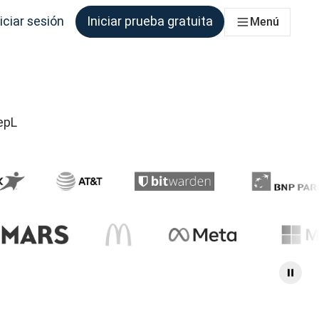
iciar sesión
Iniciar prueba gratuita
Menú
que los necesite.
epL