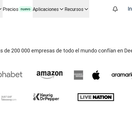
In
Precios
Aplicaciones
Recursos
nuevo
s en IA para casos de uso e integraciones principales
odos los procesos de localización, adaptados a cualquier equipo 
 con Slator
L
s de 200 000 empresas de todo el mundo confían en De
po real
oice API