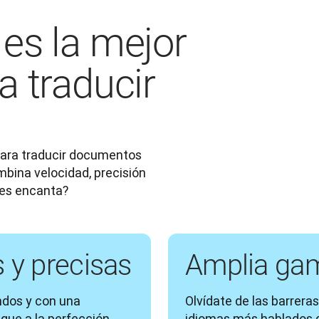
es la mejor
a traducir
ara traducir documentos 
bina velocidad, precisión 
les encanta?
 y precisas
Amplia ga
dos y con una 
Olvídate de las barreras
gue a la perfección. 
idiomas más hablados d