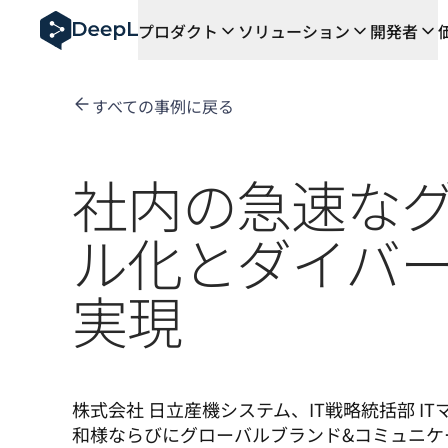
AIエージェント向けDeepL
プロダクト
ソリューション
開発者
DeepL Translation Flow：主要なユースケース
The ROI of AI-native translation
How we brought Swiss German to DeepL
すべての事例に戻る
Translation Flowのご紹介：あらゆるチーム
エンタープライズ向け言語AIの信頼性を読み解く――Slat
DeepLにおける翻訳品質評価の構築方法
社内の急速な
高品質なテキスト翻訳からリアルタイム音声翻訳までを支え
Building an instantly accessible voice demo with Deep
ル化とダイバ
実現
株式会社 日立産機システム、IT戦略統括部 I
和様ならびにグローバルブランド&コミュニケ