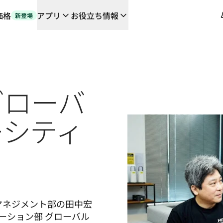
価格
アプリ
お役立ち情報
新登場
や連携機能に対応する、AIを活用した新しいワークフロー
の翻訳ワークフローをエンドツーエンドで自動化するローカライゼーシ
orとの対談
グローバ
るDeepLの言語AI
L Voice API
ーシティ
Tマネジメント部の田中宏
ーション部 グローバル