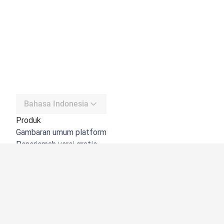
Bahasa Indonesia
Produk
Gambaran umum platform
Penerjemah versi gratis
DeepL API
DeepL Write
DeepL Voice
DeepL Voice for Meetings
DeepL Voice for Conversations
Aplikasi & Integrasi