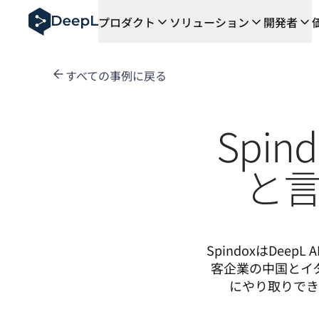
AIエージェント向けDeepL
プロダクト
ソリューション
開発者
DeepL Translation Flow：主要なユースケース
The ROI of AI-native translation
How we brought Swiss German to DeepL
すべての事例に戻る
Translation Flowのご紹介：あらゆるチーム
エンタープライズ向け言語AIの信頼性を読み解く――Slat
DeepLにおける翻訳品質評価の構築方法
Spi
高品質なテキスト翻訳からリアルタイム音声翻訳までを支え
Building an instantly accessible voice demo with Deep
と
SpindoxはDe
客企業の中国とイ
にやり取りでき