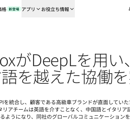
価格
アプリ
お役立ち情報
新登場
や連携機能に対応する、AIを活用した新しいワークフロー
の翻訳ワークフローをエンドツーエンドで自動化するローカライゼーシ
orとの対談
ndoxがDeepLを用
るDeepLの言語AI
L Voice API
言語を越えた協働を
epL APIを統合し、顧客である高級車ブランドが直面して
タリアチームは英語を介すことなく、中国語とイタリア
るようになり、同社のグローバルコミュニケーション