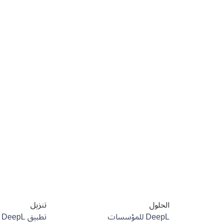
الحلول
تنزيل
DeepL للمؤسسات
تطبيق DeepL لنظام Android