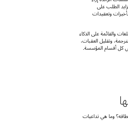
الترجمة في عالم يعطي الأولوية للذكاء الاصطناعي؟ مع تزايد الطلب على 
المحتوى، لم تعد العمليات التقليدية كافية، ما أدّى إلى تأخيرات وتعقيدات 
في هذه الجلسة، سنوضح دَور منصة DeepL متعددة اللغات والقائمة على الذكاء 
الاصطناعي أولاً في مساعدة الفرق على تبسيط عملية الترجمة، وتقليل العقبات، 
ي كل أقسام المؤسسة.
ها
طاقه؟ وما هي تداعيات