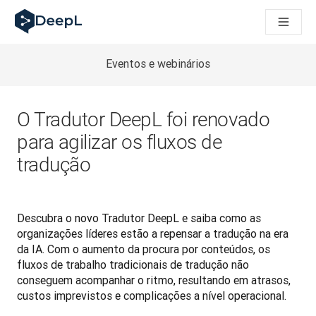
DeepL para agentes de IA
Translation Flow do DeepL: Novos fluxos de trabalho baseados
The ROI of AI-native translation
How we brought Swiss German to DeepL
Eventos e webinários
Descubra o Translation Flow: Localização que automatiza os 
Desvendando a confiança na IA linguística empresarial. Em co
Desenvolvimento da Avaliação da Qualidade de Tradução no
O Tradutor DeepL foi renovado
De tradução de texto a plataforma de voz em tempo real
para agilizar os fluxos de
Building an instantly accessible voice demo with DeepL Voic
tradução
Descubra o novo Tradutor DeepL e saiba como as 
organizações líderes estão a repensar a tradução na era 
da IA. Com o aumento da procura por conteúdos, os 
fluxos de trabalho tradicionais de tradução não 
conseguem acompanhar o ritmo, resultando em atrasos, 
custos imprevistos e complicações a nível operacional.