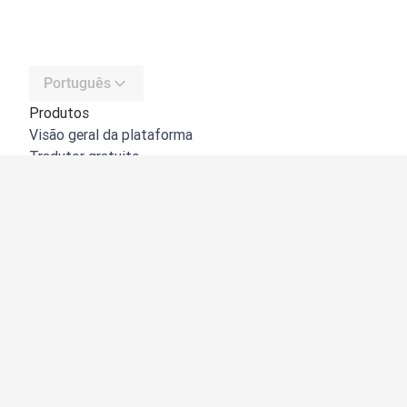
Português
Produtos
Visão geral da plataforma
Tradutor gratuito
API do DeepL
DeepL Write
DeepL Voice
DeepL Voice for Meetings
DeepL Voice for Conversations
Aplicações e integrações
DeepL Pro
Porquê o DeepL?
Segurança de dados
Qualidade
Customization Hub