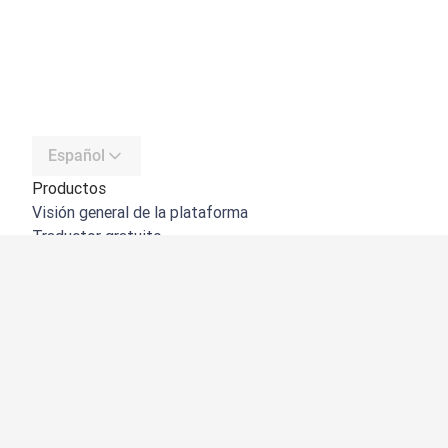
Español
Productos
Visión general de la plataforma
Traductor gratuito
API de DeepL
DeepL Write
DeepL Voice
DeepL Voice for Meetings
DeepL Voice for Conversations
Aplicaciones e integraciones
DeepL Pro
Por qué DeepL