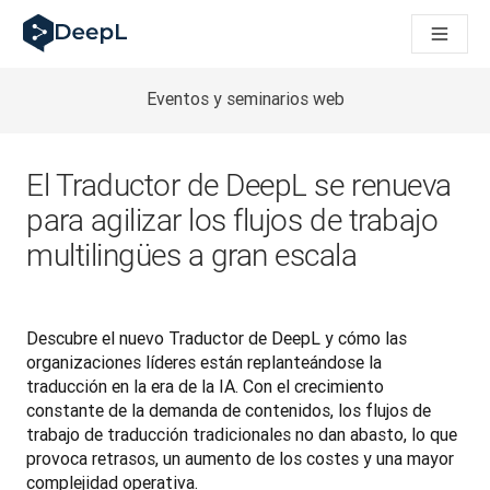
DeepL para agentes de IA
Translation Flow de DeepL: nuevos flujos de trabajo basados e
The ROI of AI-native translation
How we brought Swiss German to DeepL
Eventos y seminarios web
Descubre Translation Flow: automatiza de principio a fin todo
La fiabilidad de la IA lingüística para empresas: un análisis co
Desarrollando evaluación de calidad de traducción en DeepL
El Traductor de DeepL se renueva
De la traducción de texto a una plataforma de voz en tiempo 
para agilizar los flujos de trabajo
Building an instantly accessible voice demo with DeepL Voic
multilingües a gran escala
Descubre el nuevo Traductor de DeepL y cómo las 
organizaciones líderes están replanteándose la 
traducción en la era de la IA. Con el crecimiento 
constante de la demanda de contenidos, los flujos de 
trabajo de traducción tradicionales no dan abasto, lo que 
provoca retrasos, un aumento de los costes y una mayor 
complejidad operativa.