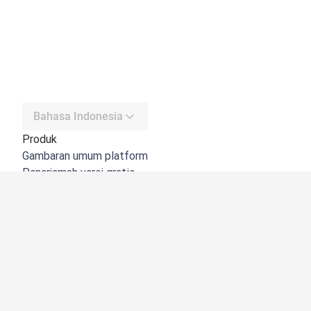
Bahasa Indonesia
Produk
Gambaran umum platform
Penerjemah versi gratis
DeepL API
DeepL Write
DeepL Voice
DeepL Voice for Meetings
DeepL Voice for Conversations
Aplikasi & Integrasi
DeepL Pro
Mengapa DeepL