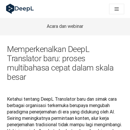
DeepL untuk agen AI
Translation Flow DeepL: Alur kerja baru yang didukung AI un
The ROI of AI-native translation
How we brought Swiss German to DeepL
Acara dan webinar
Temukan Translation Flow: Pelokalan yang mengotomatiskan al
Mengurai Makna Kepercayaan dalam AI bahasa perusahaan. D
Sistem Evaluasi Mutu Terjemahan DeepL: Cara Pengembanga
Memperkenalkan DeepL
Terjemahan teks berkualitas tinggi ke platform suara real-tim
Translator baru: proses
Building an instantly accessible voice demo with DeepL Voic
multibahasa cepat dalam skala
besar
Ketahui tentang DeepL Translator baru dan simak cara 
berbagai organisasi terkemuka berupaya mengubah 
paradigma penerjemahan di era yang didukung oleh AI. 
Seiring meningkatnya permintaan konten, alur kerja 
penerjemahan tradisional tidak mampu lagi mengimbangi. 