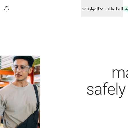
التطبيقات
الموارد
د
سات. في حوار مع Slator
 الفعلي
Building
ma
safely