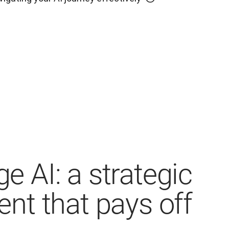
e AI: a strategic
nt that pays off