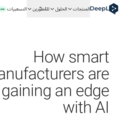
DeepL لوكلاء الذكاء الاصطناعي
المنتجات
الحلول
للمُطوِّرين
التسعيرات
جدي
Translation Flow في DeepL: عمليات سير عمل جديدة مدعومة بالذكاء الاصطناعي لحالات الاستخدام والتكاملات الرئيسية
The ROI of AI-native translation
How we brought Swiss German to DeepL
اكتشف «Translation Flow»: حل ترجمة/توطين يعمل على أتمتة سير عمل الترجمة من البداية إلى النهاية، لكل فريق يحتاج إليه
فك رموز الثقة في الحلول اللغوية القائمة على الذكاء الاصطناعي للمؤس
كيف نعمل على تطوير نظام تقييم الجودة للترجمة في DeepL
من ترجمة النصوص عالية الجودة إلى منصة صوتية تعمل في الوقت
How smart
 an instantly accessible voice demo with DeepL Voice API
nufacturers are
 gaining an edge
with AI