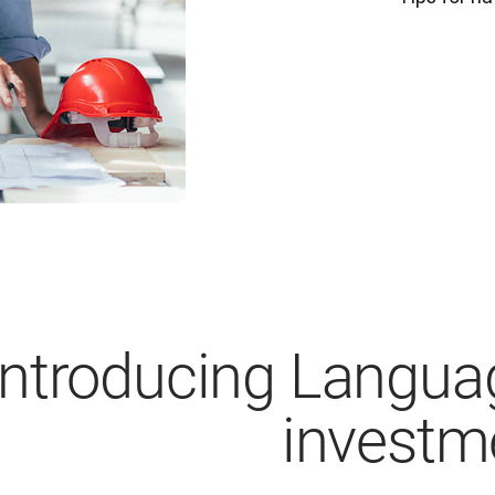
Introducing Languag
investme