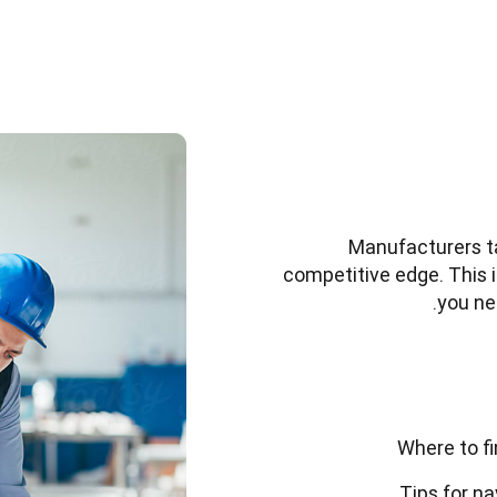
Manufacturers ta
competitive edge. This i
you ne
Where to fi
Tips for na