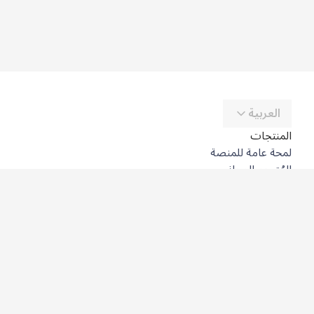
العربية
المنتجات
لمحة عامة للمنصة
المُترجِم المجاني
DeepL API
DeepL Write
DeepL Voice
DeepL Voice for Meetings
DeepL Voice for Conversations
التطبيقات والتكاملات
DeepL Pro
لماذا DeepL؟