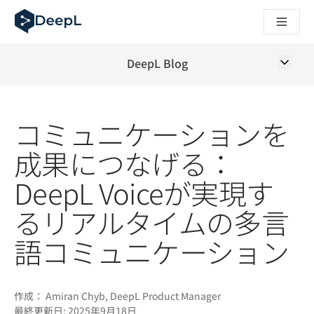
AIエージェント向けDeepL
DeepL Translation Flow：主要なユースケースや
The ROI of AI-native translation
How we brought Swiss German to DeepL
DeepL Blog
Translation Flowのご紹介：あらゆるチームの翻
エンタープライズ向け言語AIの信頼性を読み解く――Slato
DeepLにおける翻訳品質評価の構築方法
コミュニケーションを
高品質なテキスト翻訳からリアルタイム音声翻訳までを支えるD
Building an instantly accessible voice demo with DeepL V
成果につなげる：
DeepL Voiceが実現す
るリアルタイムの多言
語コミュニケーション
作成：
Amiran Chyb, DeepL Product Manager
最終更新日:
2025年9月18日