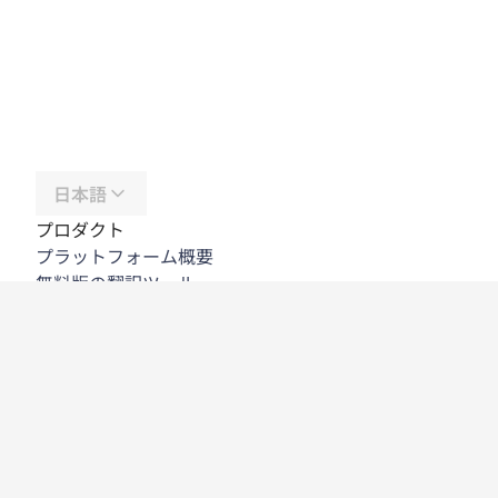
日本語
プロダクト
プラットフォーム概要
無料版の翻訳ツール
DeepL API
DeepL Write
DeepL Voice
DeepL Voice for Meetings
DeepL Voice for Conversations
アプリと連携機能
DeepL Pro
DeepLが選ばれる理由