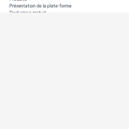
Présentation de la plate-forme
Traducteur gratuit
API de DeepL
DeepL Write
DeepL Voice
DeepL Voice for Meetings
DeepL Voice for Conversations
Applications et intégrations
DeepL Pro
Pourquoi DeepL
Protection des données
Qualité
Customization Hub
Accessibilité
Fonctionnalités
Traduction de documents
Traduire des fichiers PDF