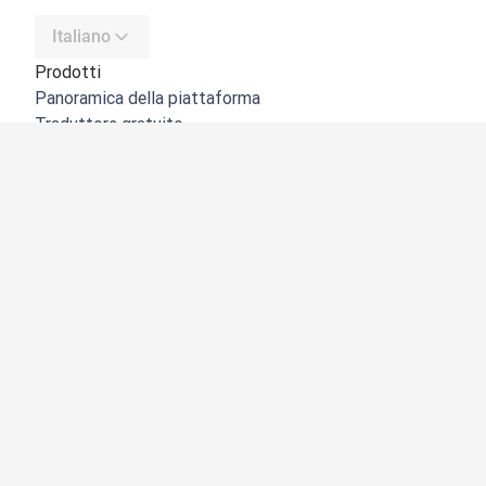
Italiano
Prodotti
Panoramica della piattaforma
Traduttore gratuito
API di DeepL
DeepL Write
DeepL Voice
DeepL Voice for Meetings
DeepL Voice for Conversations
App e integrazioni
DeepL Pro
Perché DeepL
Sicurezza dei dati
Qualità
NOVITÀ:
Customization Hub
Accessibilità