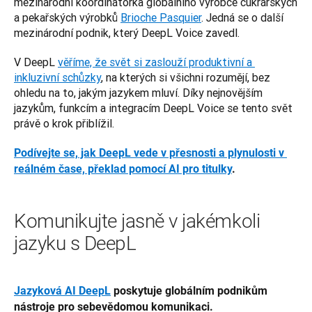
mezinárodní koordinátorka globálního výrobce cukrářských 
a pekařských výrobků 
Brioche Pasquier
. Jedná se o další 
mezinárodní podnik, který DeepL Voice zavedl.
V DeepL 
věříme, že svět si zaslouží produktivní a 
inkluzivní schůzky
, na kterých si všichni rozumějí, bez 
ohledu na to, jakým jazykem mluví. Díky nejnovějším 
jazykům, funkcím a integracím DeepL Voice se tento svět 
právě o krok přiblížil.
Podívejte se, jak DeepL vede v přesnosti a plynulosti v 
reálném čase, překlad pomocí AI pro titulky
.
Komunikujte jasně v jakémkoli
jazyku s DeepL
Jazyková AI DeepL
 poskytuje globálním podnikům 
nástroje pro sebevědomou komunikaci.