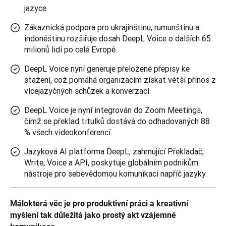
jazyce.
Zákaznická podpora pro ukrajinštinu, rumunštinu a
indonéštinu rozšiřuje dosah DeepL Voice o dalších 65
milionů lidí po celé Evropě.
DeepL Voice nyní generuje přeložené přepisy ke
stažení, což pomáhá organizacím získat větší přínos z
vícejazyčných schůzek a konverzací.
DeepL Voice je nyní integrován do Zoom Meetings,
čímž se překlad titulků dostává do odhadovaných 88
% všech videokonferencí.
Jazyková AI platforma DeepL, zahrnující Překladač,
Write, Voice a API, poskytuje globálním podnikům
nástroje pro sebevědomou komunikaci napříč jazyky.
Málokterá věc je pro produktivní práci a kreativní 
myšlení tak důležitá jako prostý akt vzájemné 