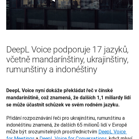
DeepL Voice podporuje 17 jazyků,
včetně mandarínštiny, ukrajinštiny,
rumunštiny a indonéštiny
DeepL Voice nyní dokáže překládat řeč v čínské 
mandarínštině, což znamená, že dalších 1,1 miliardy lidí 
se může účastnit schůzek ve svém rodném jazyku.
Přidání rozpoznávání řeči pro ukrajinštinu, rumunštinu a 
indonéštinu znamená, že dalších 65 milionů lidí v Evropě 
může být srozumitelných prostřednictvím 
DeepL Voice 
for Meetings
 a 
DeepL Voice for Conversations
, když mluví 