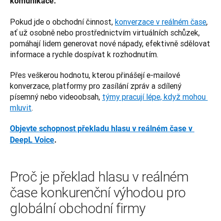
komunikace. 
Pokud jde o obchodní činnost, 
konverzace v reálném čase
, 
ať už osobně nebo prostřednictvím virtuálních schůzek, 
pomáhají lidem generovat nové nápady, efektivně sdělovat 
informace a rychle dospívat k rozhodnutím. 
Přes veškerou hodnotu, kterou přinášejí e-mailové 
konverzace, platformy pro zasílání zpráv a sdílený 
písemný nebo videoobsah, 
týmy pracují lépe, když mohou 
mluvit
.
Objevte schopnost překladu hlasu v reálném čase v 
DeepL Voice
.
Proč je překlad hlasu v reálném
čase konkurenční výhodou pro
globální obchodní firmy