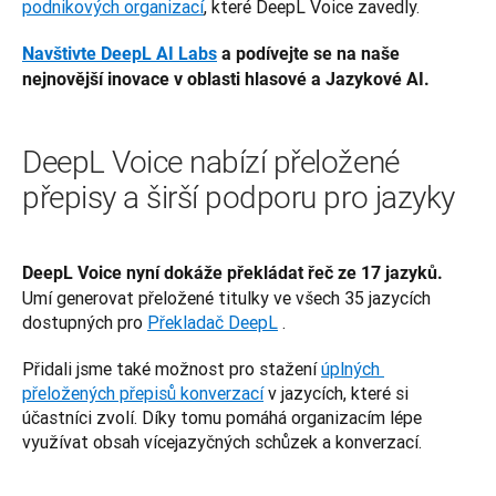
podnikových organizací
, které DeepL Voice zavedly.
Navštivte DeepL AI Labs
 a podívejte se na naše 
nejnovější inovace v oblasti hlasové a Jazykové AI.
DeepL Voice nabízí přeložené
přepisy a širší podporu pro jazyky
DeepL Voice nyní dokáže překládat řeč ze 17 jazyků.
Umí generovat přeložené titulky ve všech 35 jazycích 
dostupných pro 
Překladač DeepL
 .
Přidali jsme také možnost pro stažení 
úplných 
přeložených přepisů konverzací
 v jazycích, které si 
účastníci zvolí. Díky tomu pomáhá organizacím lépe 
využívat obsah vícejazyčných schůzek a konverzací.