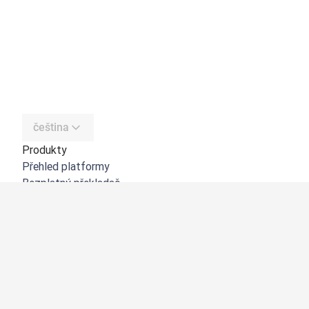
čeština
Produkty
Přehled platformy
Bezplatný překladač
DeepL API
DeepL Write
DeepL Voice
DeepL Voice for Meetings
DeepL Voice for Conversations
Aplikace a integrace
DeepL Pro