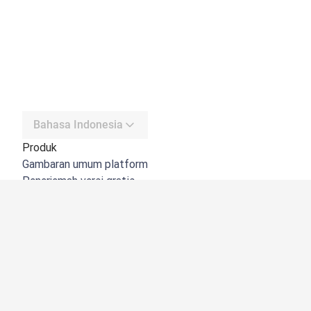
Bahasa Indonesia
Produk
Gambaran umum platform
Penerjemah versi gratis
DeepL API
DeepL Write
DeepL Voice
DeepL Voice for Meetings
DeepL Voice for Conversations
Aplikasi & Integrasi
DeepL Pro