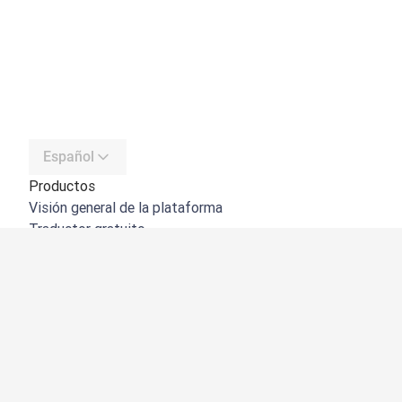
Español
Productos
Visión general de la plataforma
Traductor gratuito
API de DeepL
DeepL Write
DeepL Voice
DeepL Voice for Meetings
DeepL Voice for Conversations
Aplicaciones e integraciones
DeepL Pro
Por qué DeepL