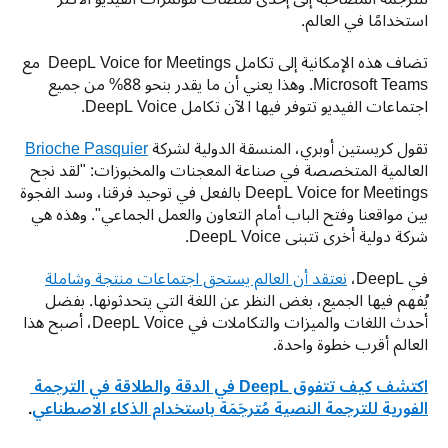
استخدامًا في العالم. 
تضاف هذه الإمكانية إلى تكامل DeepL Voice for Meetings 
 مع 
Microsoft Teams. وهذا يعني أن ما يقدر بنحو 88% من جميع 
اجتماعات الفيديو تتوفر فيها الآن تكامل DeepL Voice.
تقول كريستين أوبري، المنسقة الدولية لشركة 
Brioche Pasquier
العالمية المتخصصة في صناعة المعجنات والمخبوزات: "لقد نجح 
DeepL Voice for Meetings بالفعل في توحيد فرقنا، وسد الفجوة 
بين مواقعنا وفتح الباب أمام التعاون والعمل الجماعي". وهذه هي 
شركة دولية أخرى تتبنى DeepL Voice.
في DeepL، 
نعتقد أن العالم يستحق اجتماعات منتجة وشاملة
يُفهم فيها الجميع، بغض النظر عن اللغة التي يتحدثونها. بفضل 
أحدث اللغات والميزات والتكاملات في DeepL Voice، أصبح هذا 
العالم أقرب خطوة واحدة.
اكتشف كيف تتفوق DeepL في الدقة والطلاقة في الترجمة 
الفورية للترجمة النصية مُترجَمَة باستخدام الذكاء الاصطناعي
.