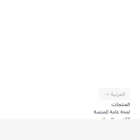
العربية
المنتجات
لمحة عامة للمنصة
المُترجِم المجاني
DeepL API
DeepL Write