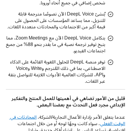
شخص إضافي في جميع أنحاء أوروبا.
يُنشئ DeepL Voice الآن نصوصًا مترجمة قابلة
للتنزيل، مما يساعد المؤسسات على الحصول على
قيمة أكبر من الاجتماعات والمحادثات متعددة اللغات.
يتكامل DeepL Voice الآن مع Zoom Meetings، مما
يتيح توفير ترجمة نصية في ما يقدر بنحو 88% من جميع
اجتماعات الفيديو.
توفر منصة DeepL للحلول اللغوية القائمة على الذكاء
الاصطناعي، بما في ذلك المُترجم وWrite وVoice
وAPI، للشركات العالمية الأدوات اللازمة للتواصل بثقة
عبر اللغات.
قليل من الأمور تضاهي في أهميتها للعمل المنتج والتفكير 
الإبداعي مجرد فعل التحدث مع بعضنا البعض. 
عندما يتعلق الأمر بإدارة الأعمال التجارية/الشركة، 
المحادثات في 
الوقت الفعلي
، سواء كانت وجهًا لوجه أو من خلال اجتماعات 
افتراضية، تساعد الناس على إنشاء أفكار جديدة، وتبادل 