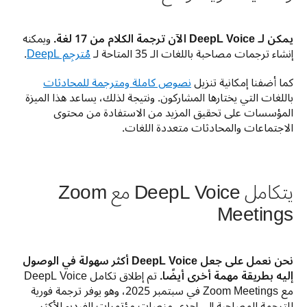
يمكن لـ DeepL Voice الآن ترجمة الكلام من 17 لغة.
 ويمكنه 
إنشاء ترجمات مصاحبة باللغات الـ 35 المتاحة لـ 
مُترجِم ‎DeepL‏
.
كما أضفنا إمكانية تنزيل 
نصوص كاملة ومترجمة للمحادثات
باللغات التي يختارها المشاركون. ونتيجة لذلك، يساعد هذا الميزة 
المؤسسات على تحقيق المزيد من الاستفادة من محتوى 
الاجتماعات والمحادثات متعددة اللغات.
يتكامل DeepL Voice مع Zoom
Meetings
نحن نعمل على جعل DeepL Voice أكثر سهولة في الوصول 
إليه بطريقة مهمة أخرى أيضًا.
 تم إطلاق تكامل DeepL Voice 
مع Zoom Meetings في سبتمبر 2025، وهو يوفر ترجمة فورية 
للترجمة المصاحبة إلى إحدى منصات مؤتمرات الفيديو الأكثر 