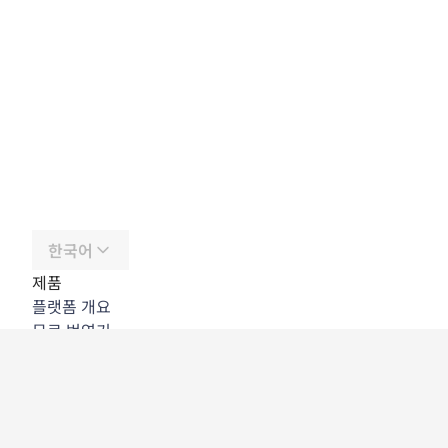
한국어
제품
플랫폼 개요
무료 번역기
DeepL API
DeepL Write
DeepL Voice
DeepL Voice for Meetings