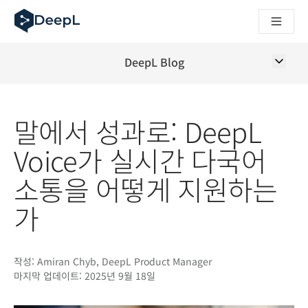
AI 에이전트용 DeepL
DeepL Translation Flow: 주요 사용 사례 및 통합 기능을 
The ROI of AI-native translation
How we brought Swiss German to DeepL
DeepL Blog
Translation Flow를 만나보세요: 번역 워크플로우를 처음부
기업용 언어 AI에 대한 신뢰 해독. Slator와의 대담
DeepL의 번역 품질 평가 시스템을 구축하는 방법
말에서 성과로: DeepL
고품질 텍스트 번역에서 실시간 음성 플랫폼까지
Building an instantly accessible voice demo with DeepL V
Voice가 실시간 다국어
소통을 어떻게 지원하는
가
작성:
Amiran Chyb, DeepL Product Manager
마지막 업데이트:
2025년 9월 18일