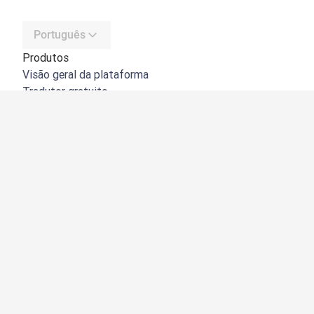
Português
Produtos
Visão geral da plataforma
Tradutor gratuito
API do DeepL
DeepL Write
DeepL Voice
DeepL Voice for Meetings
DeepL Voice for Conversations
Aplicações e integrações
DeepL Pro
Porquê o DeepL?
Segurança de dados
Qualidade
Customization Hub
Acessibilidade