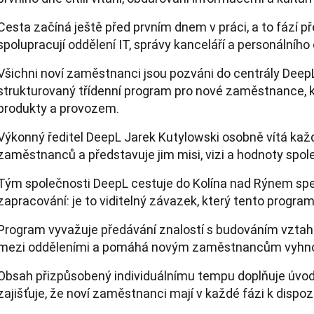
Cesta začíná ještě před prvním dnem v práci, a to fází p
spolupracují oddělení IT, správy kanceláří a personálního 
Všichni noví zaměstnanci jsou pozváni do centrály Deep
strukturovaný třídenní program pro nové zaměstnance, k
produkty a provozem.
Výkonný ředitel DeepL Jarek Kutylowski osobně vítá ka
zaměstnanců a představuje jim misi, vizi a hodnoty spol
Tým společnosti DeepL cestuje do Kolína nad Rýnem spec
zapracování: je to viditelný závazek, který tento program
Program vyvažuje předávání znalostí s budováním vztahů
mezi odděleními a pomáhá novým zaměstnancům vyhnout
Obsah přizpůsobený individuálnímu tempu doplňuje úvodn
zajišťuje, že noví zaměstnanci mají v každé fázi k dispo