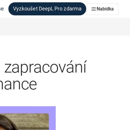
se
Vyzkoušet DeepL Pro zdarma
Nabídka
 každý tým, který to potřebuje
 zapracování
nance