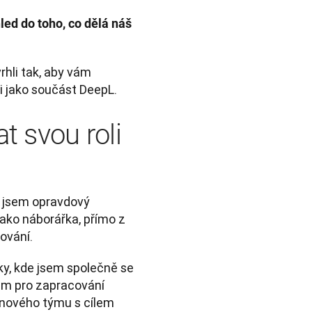
ed do toho, co dělá náš 
hli tak, aby vám 
i jako součást DeepL.
t svou roli
i jsem opravdový 
ako náborářka, přímo z 
ování. 
y, kde jsem společně se 
m pro zapracování 
ového týmu s cílem 