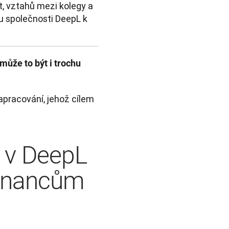
t, vztahů mezi kolegy a
u společnosti DeepL k
může to být i trochu 
apracování, jehož cílem 
 v DeepL
tnancům