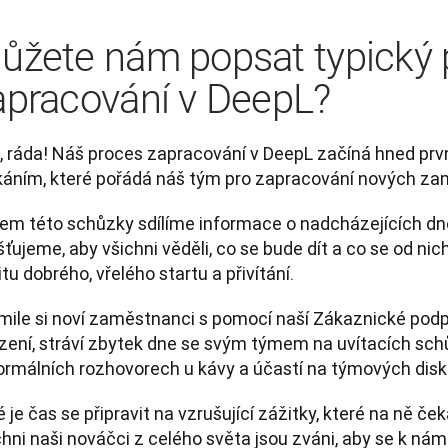
ůžete nám popsat typický
apracování v DeepL?
, ráda! Náš proces zapracování v DeepL začíná hned prvn
káním, které pořádá náš tým pro zapracování nových za
em této schůzky sdílíme informace o nadcházejících dne
šťujeme, aby všichni věděli, co se bude dít a co se od ni
tu dobrého, vřelého startu a přivítání. 
mile si noví zaměstnanci s pomocí naší Zákaznické podpo
ízení, stráví zbytek dne se svým týmem na uvítacích schů
ormálních rozhovorech u kávy a účastí na týmových disk
 je čas se připravit na vzrušující zážitky, které na ně čeka
hni naši nováčci z celého světa jsou zváni, aby se k nám př