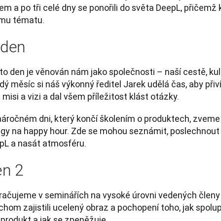
m a po tři celé dny se ponořili do světa DeepL, přičemž 
ému tématu.
 den
to den je věnován nám jako společnosti – naší cestě, kul
ý měsíc si náš výkonný ředitel Jarek udělá čas, aby přivít
 misi a vizi a dal všem příležitost klást otázky. 
náročném dni, který končí školením o produktech, zveme
egy na happy hour. Zde se mohou seznámit, poslechnout s
pL a nasát atmosféru.
n 2
račujeme v seminářích na vysoké úrovni vedených členy 
hom zajistili ucelený obraz a pochopení toho, jak spolup
produkt a jak se zpeněžuje. 