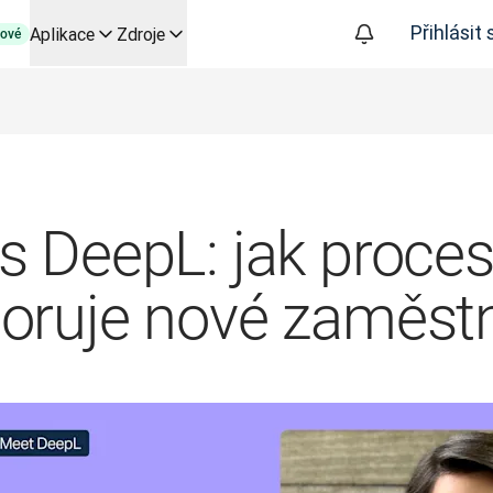
Přihlásit 
Aplikace
Zdroje
ové
py založené na AI pro klíčové případy použití a integrace
izuje překladatelské pracovní postupy od začátku do konce, pro
 společností Slator
oice API
s DeepL: jak proces
oruje nové zaměst