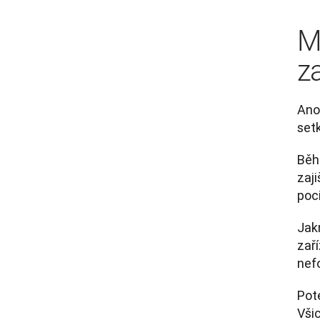
M
z
Ano
set
Běh
zaji
poci
Jak
zař
nef
Poté
Všic