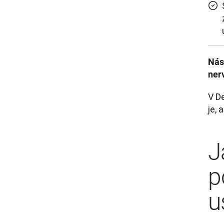
Nást
nerv
V D
je, 
J
p
u