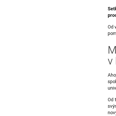
Setk
pro
Od 
pom
M
v
Ahoj
spol
univ
Od 
svý
nov