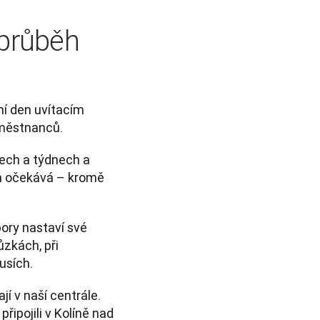
 průběh
í den uvítacím 
městnanců. 
ch a týdnech a 
ch očekává – kromě 
ry nastaví své 
zkách, při 
usích. 
jí v naší centrále. 
ipojili v Kolíně nad 