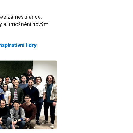
.
ové zaměstnance, 
ury a umožnění novým 
pirativní lídry
.