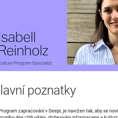
lavní poznatky
Program zapracování v DeepL je navržen tak, aby se no
prvního dne cítili vítáni, obdarováni informacemi a kultur