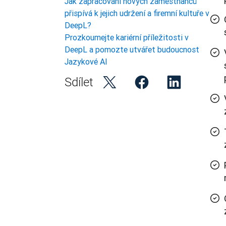
Jak zapracování nových zaměstnanců
přispívá k jejich udržení a firemní kultuře v
DeepL?
Prozkoumejte kariérní příležitosti v
DeepL a pomozte utvářet budoucnost
Jazykové AI
Sdílet