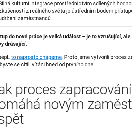
Silná kulturní integrace prostřednictvím sdílených hodno
zkušeností z reálného světa je ústředním bodem přístup
udržení zaměstnanců.
up do nové práce je velká událost – je to vzrušující, ale 
y drásající.
eepL 
to naprosto chápeme
. Proto jsme vytvořili proces z
abyste se cítili vítáni hned od prvního dne.
ak proces zapracování
omáhá novým zaměs
spět