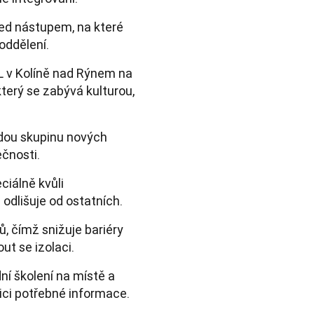
řed nástupem, na které
oddělení.
L v Kolíně nad Rýnem na
terý se zabývá kulturou,
ždou skupinu nových
ečnosti.
iálně kvůli
 odlišuje od ostatních.
, čímž snižuje bariéry
 se izolaci.
í školení na místě a
zici potřebné informace.