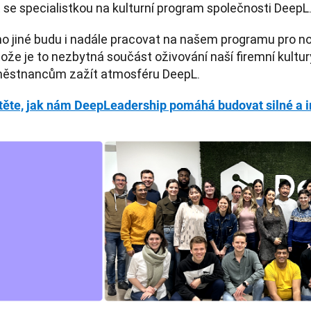
t se specialistkou na kulturní program společnosti DeepL
o jiné budu i nadále pracovat na našem programu pro n
tože je to nezbytná součást oživování naší firemní kult
ěstnancům zažít atmosféru DeepL. 
stěte, jak nám DeepLeadership pomáhá budovat silné a ins