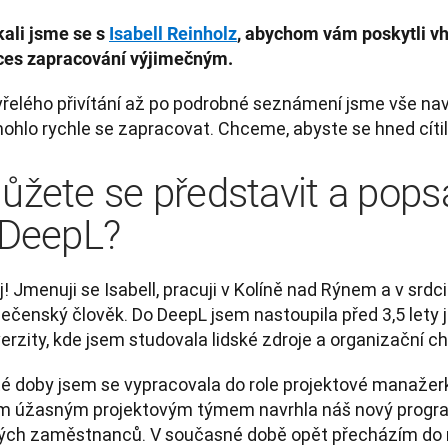
ali jsme se s 
Isabell Reinholz
, abychom vám poskytli vhl
ces zapracování výjimečným.
vřelého přivítání až po podrobné seznámení jsme vše navr
ohlo rychle se zapracovat. Chceme, abyste se hned cítil
ůžete se představit a popsa
 DeepL?
! Jmenuji se Isabell, pracuji v Kolíně nad Rýnem a v srdc
ečenský člověk. Do DeepL jsem nastoupila před 3,5 lety j
erzity, kde jsem studovala lidské zdroje a organizační ch
té doby jsem se vypracovala do role projektové manažerk
m úžasným projektovým týmem navrhla náš nový progra
ých zaměstnanců. V současné době opět přecházím do n