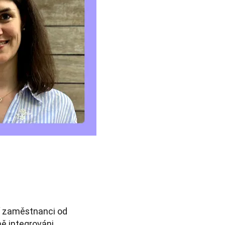
ví zaměstnanci od
ně integrováni.