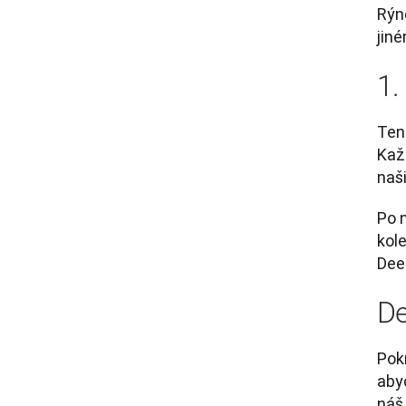
Rýne
jin
1.
Ten
Každ
naši
Po 
kol
Dee
De
Pok
abyc
náš 