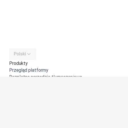
Polski
Produkty
Przegląd platformy
Bezpłatne narzędzie tłumaczeniowe
DeepL API
DeepL Write
DeepL Voice
DeepL Voice for Meetings
DeepL Voice for Conversations
Aplikacje i integracje
DeepL Pro