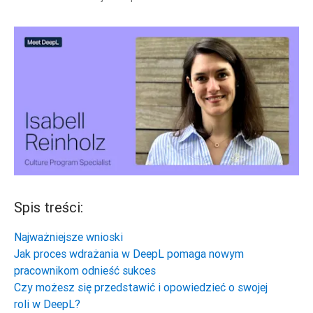
Spis treści:
Najważniejsze wnioski
Jak proces wdrażania w DeepL pomaga nowym
pracownikom odnieść sukces
Czy możesz się przedstawić i opowiedzieć o swojej
roli w DeepL?