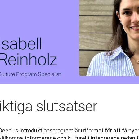
iktiga slutsatser
DeepL:s introduktionsprogram är utformat för att få nyan
välkomna, informerade och kulturellt integrerade redan f