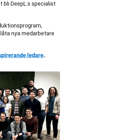
 bli DeepL:s specialist 
duktionsprogram, 
h låta nya medarbetare 
nspirerande ledare
.