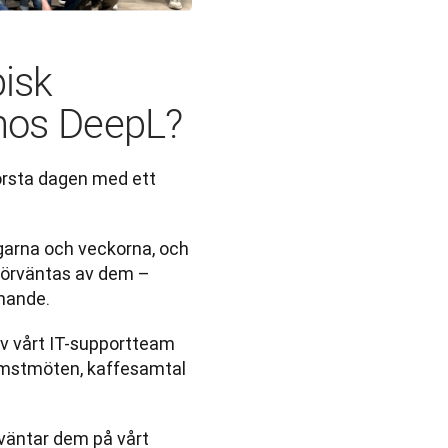
pisk
 hos DeepL?
örsta dagen med ett 
arna och veckorna, och 
förväntas av dem – 
nande. 
v vårt IT-supportteam 
komstmöten, kaffesamtal 
väntar dem på vårt 