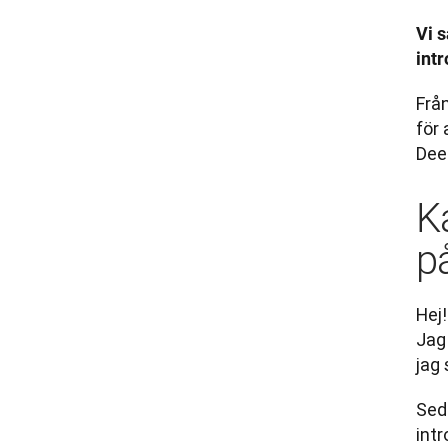
Vi 
int
Från
för 
Deep
K
p
Hej!
Jag 
jag
Seda
int