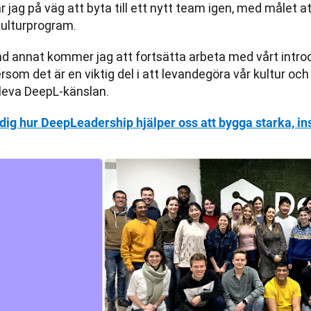
r jag på väg att byta till ett nytt team igen, med målet att
kulturprogram.
nd annat kommer jag att fortsätta arbeta med vårt intro
rsom det är en viktig del i att levandegöra vår kultur oc
leva DeepL-känslan. 
 dig hur DeepLeadership hjälper oss att bygga starka, i