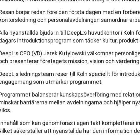
Resan börjar redan före den första dagen med en förbere
kontorsledning och personalavdelningen samordnar arbe
Alla nyanställda bjuds in till DeepL:s huvudkontor i Köln fö
dagars introduktionsprogram som täcker kultur, produkt
DeepL:s CEO (VD) Jarek Kutylowski välkomnar personlige
och presenterar företagets mission, vision och värdering
DeepL:s ledningsteam reser till Köln speciellt för introduk
engagemang som utmärker programmet.
Programmet balanserar kunskapsöverföring med relation
minskar barriärerna mellan avdelningarna och hjälper ny
silos.
Innehåll som kan genomföras i egen takt kompletterar in
vilket säkerställer att nyanställda har den information de