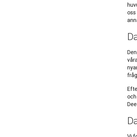
huvu
oss 
ann
Da
Den 
våra
nyan
fråg
Efte
och 
Dee
Da
Vi 