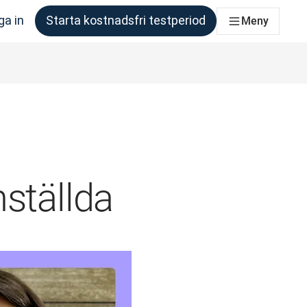
ga in
Starta kostnadsfri testperiod
Meny
om behöver det
ställda