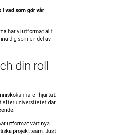
ck i vad som gör vår 
a har vi utformat allt 
änna dig som en del av 
ch din roll
nniskokännare i hjärtat. 
efter universitetet där 
eende. 
har utformat vårt nya 
iska projektteam. Just 