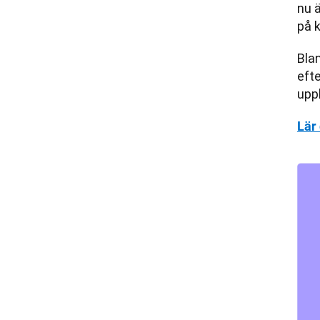
nu ä
på 
Bla
efte
upp
Lär