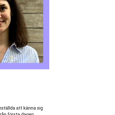
ställda att känna sig
rån första dagen.