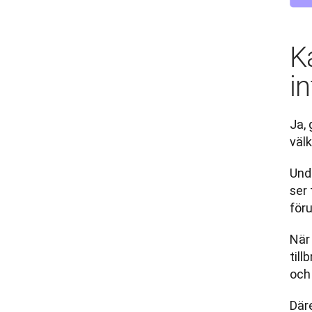
K
i
Ja,
väl
Und
ser
för
När 
til
och 
Däre