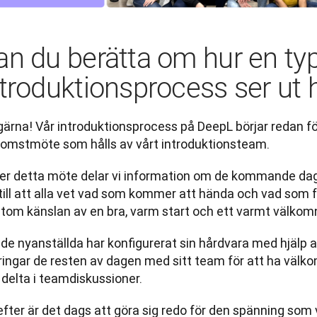
an du berätta om hur en ty
ntroduktionsprocess ser ut
 gärna! Vår introduktionsprocess på DeepL börjar redan f
komstmöte som hålls av vårt introduktionsteam. 
er detta möte delar vi information om de kommande dag
 till att alla vet vad som kommer att hända och vad som 
utom känslan av en bra, varm start och ett varmt välkom
de nyanställda har konfigurerat sin hårdvara med hjälp a
lbringar de resten av dagen med sitt team för att ha väl
delta i teamdiskussioner. 
fter är det dags att göra sig redo för den spänning som 