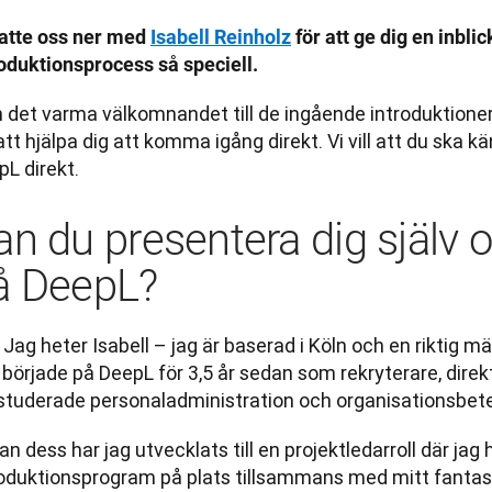
satte oss ner med 
Isabell Reinholz
 för att ge dig en inbli
roduktionsprocess så speciell.
 det varma välkomnandet till de ingående introduktionern
att hjälpa dig att komma igång direkt. Vi vill att du ska k
L direkt.
an du presentera dig själv o
å DeepL?
 Jag heter Isabell – jag är baserad i Köln och en riktig mä
började på DeepL för 3,5 år sedan som rekryterare, direkt 
 studerade personaladministration och organisationsbet
n dess har jag utvecklats till en projektledarroll där jag 
roduktionsprogram på plats tillsammans med mitt fantast