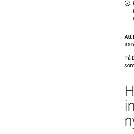
Att 
ner
På 
som
H
i
n