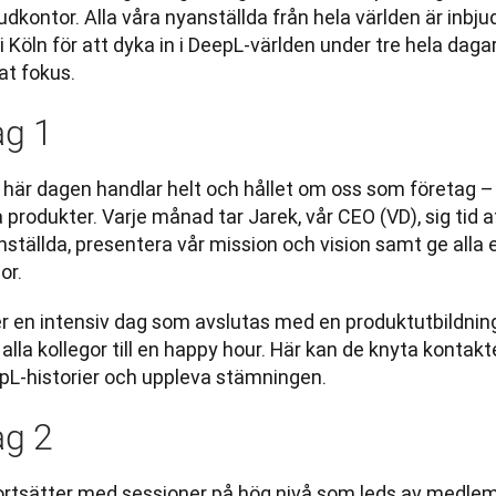
dkontor. Alla våra nyanställda från hela världen är inbjudn
i Köln för att dyka in i DeepL-världen under tre hela dagar,
at fokus.
g 1
här dagen handlar helt och hållet om oss som företag – v
 produkter. Varje månad tar Jarek, vår CEO (VD), sig tid 
ställda, presentera vår mission och vision samt ge alla e
or. 
r en intensiv dag som avslutas med en produktutbildning 
alla kollegor till en happy hour. Här kan de knyta kontakter
pL-historier och uppleva stämningen.
g 2
fortsätter med sessioner på hög nivå som leds av medlemm