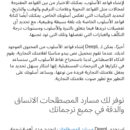
لإنشاء قواعد الأسلوب. يمكنك الاختيار من بين القواعد المقترحة 
لمجالات مثل القواعد النحوية وعلامات الترقيم والوقت والتاريخ، 
لتحديد التركيبات التي تعكس أسلوبك الخاص. يمكنك أيضًا كتابة 
قواعد الأسلوب الخاصة بك بلغة بسيطة وطبيعية، مع تحديد أي 
تفضيلات تريدها فيما يتعلق بالنبرة والأسلوب ومستويات درجة 
التكلّف والعبارات التي تفضلها وتلك التي تود تجنبها. 
أخيرًا، يمكن لـ DeepL إنشاء قواعد الأسلوب من المحتوى الموجود 
لديك. عندما تقوم بتحميل نص يبدو مناسبًا لعلامتك التجارية، يقوم 
الذكاء الاصطناعي لدينا باستخراج نقاط الأسلوب التي ستساعد 
في تكرارها في الترجمات المستقبلية. إنها ابتكار يسهل تحديد ما 
يجعل علامتك التجارية فريدة من نوعها، ويساعد أسلوبك على 
التطور مع تطور صوت علامتك التجارية.
توفر لك مسارد المصطلحات الاتساق
والدقة في جميع ترجماتك
استخدم DeepL 
مسارد المصطلحات
 لتحديد مدى أهمية ترجمة 