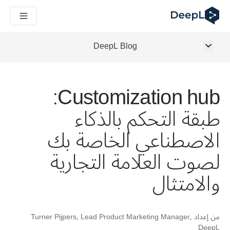
DeepL لوكلاء الذكاء الاصطناعي
Translation Flow في DeepL: عمليات سير عمل جديدة مدعومة بالذكاء الاصطناعي لحالات الاستخدام والتكاملات الرئيسية
The ROI of AI-native translation
How we brought Swiss German to DeepL
DeepL Blog
اكتشف «Translation Flow»: حل ترجمة/توطين يعمل على أتمتة سير عمل الترجمة من البداية إلى النهاية، لكل فريق يحتاج إليه
فك رموز الثقة في الحلول اللغوية القائمة على الذكاء الاصطناعي للمؤسسات
كيف نعمل على تطوير نظام تقييم الجودة للترجمة في DeepL
Customization hub:
من ترجمة النصوص عالية الجودة إلى منصة صوتية تعمل في الوقت ال
ing an instantly accessible voice demo with DeepL Voice API
طبقة التحكم بالذكاء
الاصطناعي الخاصة بك
لصوت العلامة التجارية
والامتثال
من إعداد
Turner Pijpers, Lead Product Marketing Manager,
DeepL