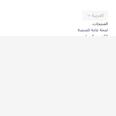
العربية
المنتجات
لمحة عامة للمنصة
المُترجِم المجاني
DeepL API
DeepL Write
DeepL Voice
DeepL Voice for Meetings
DeepL Voice for Conversations
التطبيقات والتكاملات
DeepL Pro
لماذا DeepL؟
أمن البيانات
الجودة
Customization Hub
سهولة الوصول