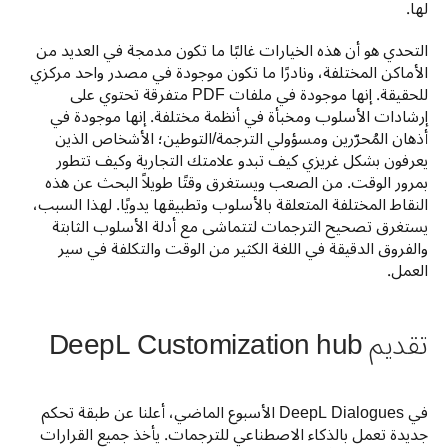
لها. 
التحدي هو أن هذه الخيارات غالبًا ما تكون مدمجة في العديد من 
الأماكن المختلفة، ونادرًا ما تكون موجودة في مصدر واحد مركزي 
للحقيقة. إنها موجودة في ملفات PDF متفرقة تحتوي على 
إرشادات الأسلوب ومخبأة في أنظمة مختلفة. إنها موجودة في 
أذهان المُحرّرين ومسؤولي الترجمة/التوطين؛ الأشخاص الذين 
يعرفون بشكل غريزي كيف تبدو علامتك التجارية وكيف تتطور 
بمرور الوقت. من الصعب ويستغرق وقتًا طويلاً البحث عن هذه 
النقاط المختلفة المتعلقة بالأسلوب وتطبيقها يدويًا. لهذا السبب، 
يستغرق تصحيح الترجمات لتتماشى مع أدلة الأسلوب الثابتة 
والفروق الدقيقة في اللغة الكثير من الوقت والتكلفة في سير 
العمل.
تقديم DeepL Customization hub
في DeepL Dialogues الأسبوع الماضي، أعلنا عن طبقة تحكم 
جديدة تعمل بالذكاء الاصطناعي للترجمات. يأخذ جميع القرارات 