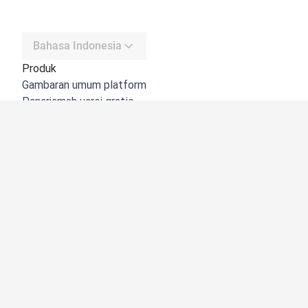
Bahasa Indonesia
Produk
Gambaran umum platform
Penerjemah versi gratis
DeepL API
DeepL Write
DeepL Voice
DeepL Voice for Meetings
DeepL Voice for Conversations
Aplikasi & Integrasi
DeepL Pro
Mengapa DeepL
Keamanan Data
Kualitas
Customization Hub
Aksesibilitas