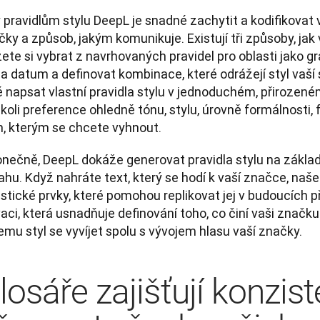
 pravidlům stylu DeepL je snadné zachytit a kodifikovat 
ky a způsob, jakým komunikuje. Existují tři způsoby, jak vy
te si vybrat z navrhovaných pravidel pro oblasti jako gr
a datum a definovat kombinace, které odrážejí styl vaší 
 napsat vlastní pravidla stylu v jednoduchém, přirozeném
koli preference ohledně tónu, stylu, úrovně formálnosti, fr
h, kterým se chcete vyhnout. 
onečně, DeepL dokáže generovat pravidla stylu na základ
hu. Když nahráte text, který se hodí k vaší značce, naše 
istické prvky, které pomohou replikovat jej v budoucích p
aci, která usnadňuje definování toho, co činí vaši značk
mu styl se vyvíjet spolu s vývojem hlasu vaší značky.
losáře zajišťují konzis