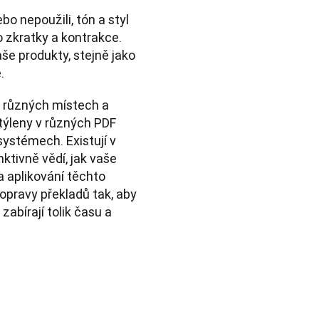
bo nepoužili, tón a styl 
o zkratky a kontrakce. 
še produkty, stejně jako 
. 
 různých místech a 
ýleny v různých PDF 
ystémech. Existují v 
nktivně vědí, jak vaše 
a aplikování těchto 
pravy překladů tak, aby 
bírají tolik času a 