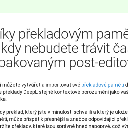
íky překladovým pam
ikdy nebudete trávit ča
pakovaným post-edito
í můžete vytvářet a importovat své 
překladové paměti
 
e překlady DeepL stejné kontextové porozumění jako vaši 
ka.
ý překlad, který jste v minulosti schválili a který je ulož
ti, může přispět k přesnější a značce odpovídající překl
žíte překlady, které jsou správné hned napoprvé, což výra