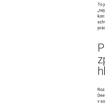
To 
„nej
kon
schv
prác
P
z
h
Roz
Dee
v s