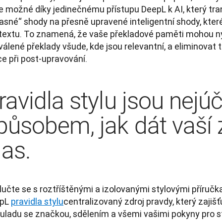
je možné díky jedinečnému přístupu DeepL k AI, který tr
asné“ shody na přesně upravené inteligentní shody, které
textu. To znamená, že vaše překladové paměti mohou nyn
álené překlady všude, kde jsou relevantní, a eliminovat t
e při post-upravování.
ravidla stylu jsou nejú
působem, jak dát vaší
las.
lučte se s roztříštěnými a izolovanými stylovými příručk
pL 
pravidla stylu
centralizovaný zdroj pravdy, který zajišťu
ouladu se značkou, sdělením a všemi vašimi pokyny pro st