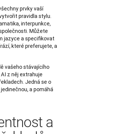
všechny prvky vaší 
tvořit pravidla stylu. 
amatika, interpunkce, 
společnosti. Můžete 
 jazyce a specifikovat 
ází, které preferujete, a 
ě vašeho stávajícího 
AI z něj extrahuje 
řekladech. Jedná se o 
u jedinečnou, a pomáhá 
tentnost a