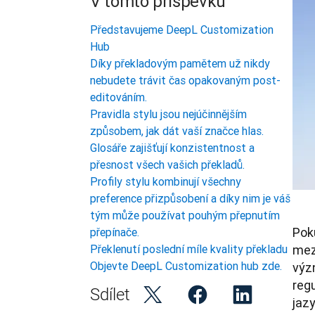
V tomto příspěvku
Představujeme DeepL Customization
Hub
Díky překladovým pamětem už nikdy
nebudete trávit čas opakovaným post-
editováním.
Pravidla stylu jsou nejúčinnějším
způsobem, jak dát vaší značce hlas.
Glosáře zajišťují konzistentnost a
přesnost všech vašich překladů.
Profily stylu kombinují všechny
preference přizpůsobení a díky nim je váš
tým může používat pouhým přepnutím
Poku
přepínače.
Překlenutí poslední míle kvality překladu
mez
Objevte DeepL Customization hub zde.
výz
reg
Sdílet
jazy