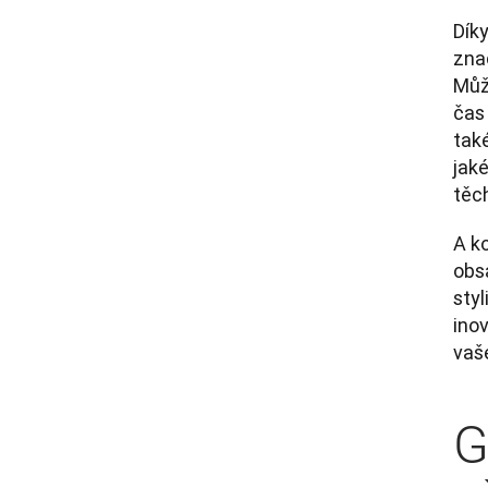
Díky
znač
Může
čas 
také
jaké
těc
A k
obsa
styl
inov
vaše
G