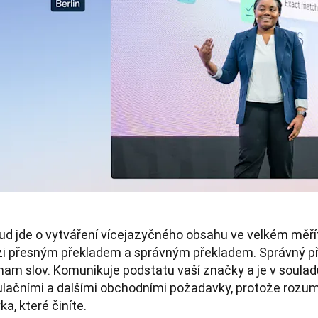
d jde o vytváření vícejazyčného obsahu ve velkém měřítku
i přesným překladem a správným překladem. Správný pře
nam slov. Komunikuje podstatu vaší značky a je v souladu
ulačními a dalšími obchodními požadavky, protože rozum
ka, které činíte.