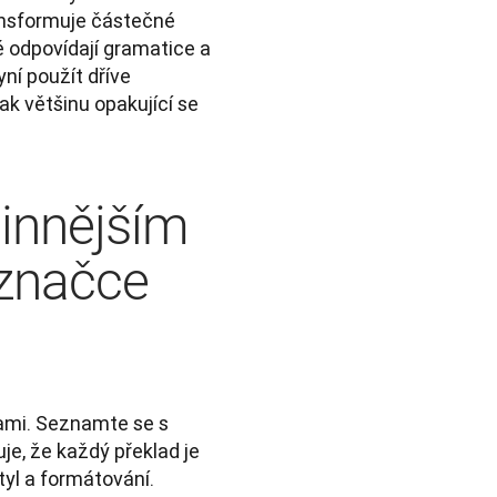
ansformuje částečné 
 odpovídají gramatice a 
í použít dříve 
ak většinu opakující se 
činnějším
 značce
ami. Seznamte se s 
je, že každý překlad je 
yl a formátování. 