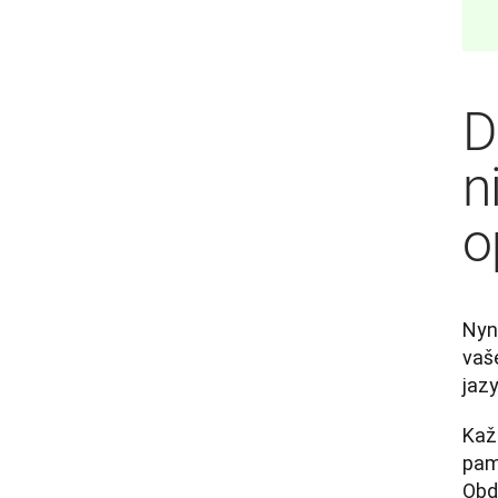
D
n
o
Nyn
vaš
jazy
Každ
pamě
Obdr