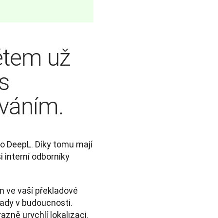
ětem už
s
váním.
do DeepL. Díky tomu mají 
interní odborníky 
en ve vaší překladové 
ady v budoucnosti. 
zně urychlí lokalizaci. 