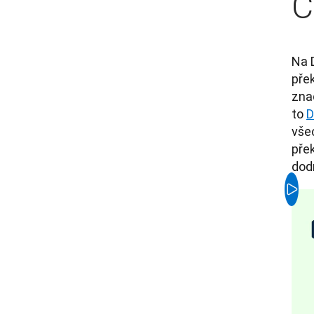
C
Na 
přek
znač
to 
D
vše
přek
dod