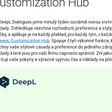
ustomization Hub
DeepL Dialogues jsme minulý týden oznámili novou vrstvu
lady. Zohledňuje všechna rozhodnutí, preference a styly, k
ky, a aplikuje je na každý překlad, pro každý tým, v kaž
eepL Customization Hub
. Spojuje čtyři výkonné funkce, k
chny vaše stylové zásady a preference do jediného zdroje
lady, které jsou pro vaši firmu naprosto správné. Zní jako 
ržují vaše pokyny a výrazně vyjmou čas a náklady na pře