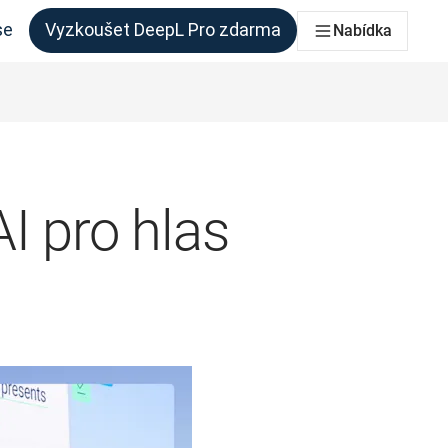
se
Vyzkoušet DeepL Pro zdarma
Nabídka
 každý tým, který to potřebuje
I pro hlas