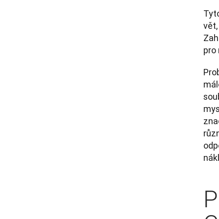
Tyto
vět,
Zahr
pro 
Pro
mál
soub
mysl
znač
různ
odpo
nák
P