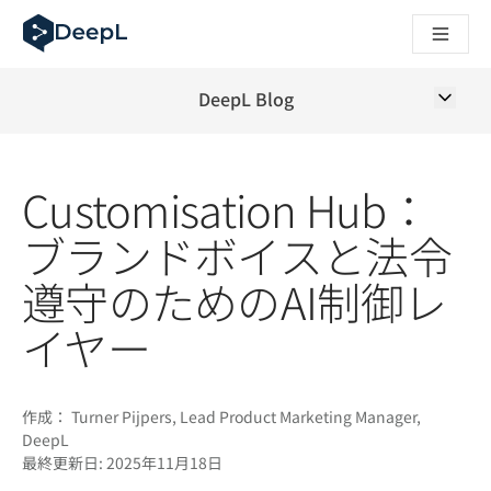
AIエージェント向けDeepL
DeepL Translation Flow：主要なユースケースや
The ROI of AI-native translation
How we brought Swiss German to DeepL
DeepL Blog
Translation Flowのご紹介：あらゆるチームの翻
エンタープライズ向け言語AIの信頼性を読み解く――Slato
DeepLにおける翻訳品質評価の構築方法
Customisation Hub：
高品質なテキスト翻訳からリアルタイム音声翻訳までを支えるD
Building an instantly accessible voice demo with DeepL V
ブランドボイスと法令
遵守のためのAI制御レ
イヤー
作成：
Turner Pijpers, Lead Product Marketing Manager,
DeepL
最終更新日:
2025年11月18日