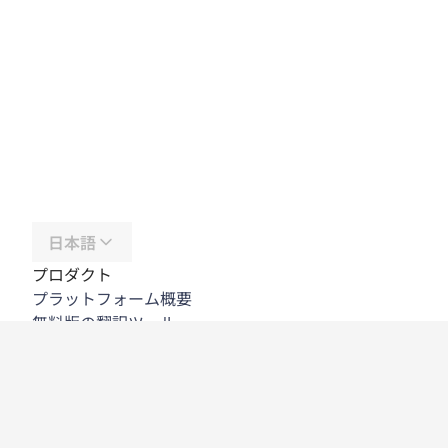
日本語
プロダクト
プラットフォーム概要
無料版の翻訳ツール
DeepL API
DeepL Write
DeepL Voice
DeepL Voice for Meetings
DeepL Voice for Conversations