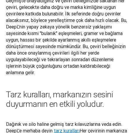
Geçmişte onayladığınız ve çeviri belleğinizde saklanan her 
çeviri, gelecekte daha doğru ve marka kimliğine uygun 
çevirilere katkıda bulunabilir. İlk seferinde doğru çeviriler 
alacaksınız, böylece yerelleştirme çok daha hızlı olacak. Bu, 
DeepL'nin yapay zekaya yönelik benzersiz yaklaşımı 
sayesinde kısmi "bulanık" eşleşmeleri, gramer ve bağlama 
uygun, hassas bir şekilde ayarlanmış akıllı eşleşmelere 
dönüştürmesi sayesinde mümkündür. Bu, çeviri belleğinizin 
daha önce onaylanmış çevirileri ilgili her yerde 
uygulayabileceği ve tekrarlayan sonradan düzenleme 
işlerinin büyük çoğunluğunu ortadan kaldırabileceği 
anlamına gelir.
Tarz kuralları, markanızın sesini
duyurmanın en etkili yoludur.
Dağınık ve silo haline gelmiş tarz kılavuzlarına veda edin. 
DeepL'e merhaba deyin 
tarz kuralları
Her çevirinin markanıza 