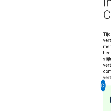
I
C
Tij
vert
merk
hee
stij
vert
comm
vert