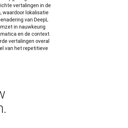
hte vertalingen in de 
 waardoor lokalisatie 
 benadering van DeepL 
omzet in nauwkeurig 
atica en de context. 
e vertalingen overal 
 van het repetitieve 
w
n.