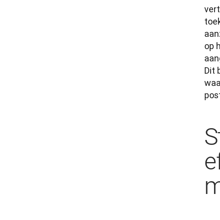
ver
toek
aanz
op 
aan
Dit
waar
pos
S
e
m