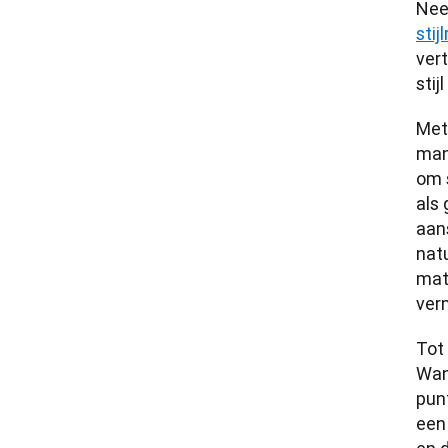
stij
vert
stij
Met
man
om s
als 
aans
natu
mate
verm
Tot
Wan
punt
een