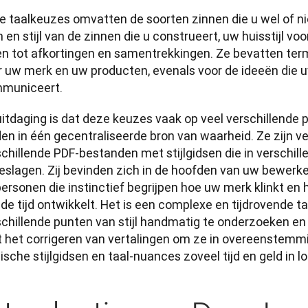
e taalkeuzes omvatten de soorten zinnen die u wel of nie
 en stijl van de zinnen die u construeert, uw huisstijl voo
en tot afkortingen en samentrekkingen. Ze bevatten termi
r uw merk en uw producten, evenals voor de ideeën die uw
municeert. 
itdaging is dat deze keuzes vaak op veel verschillende p
en in één gecentraliseerde bron van waarheid. Ze zijn ve
chillende PDF-bestanden met stijlgidsen die in verschill
slagen. Zij bevinden zich in de hoofden van uw bewerkers
ersonen die instinctief begrijpen hoe uw merk klinkt en h
de tijd ontwikkelt. Het is een complexe en tijdrovende t
schillende punten van stijl handmatig te onderzoeken en
t het corrigeren van vertalingen om ze in overeenstemm
ische stijlgidsen en taal-nuances zoveel tijd en geld in l