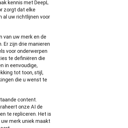
Neem afscheid van verspreide en geïsoleerde stijlgidsen. Maak kennis met DeepL 
 zorgt dat elke 
al uw richtlijnen voor 
n van uw merk en de 
Er zijn drie manieren 
gels voor onderwerpen 
es te definiëren die 
en in eenvoudige, 
ng tot toon, stijl, 
kingen die u wenst te 
staande content. 
raheert onze AI de 
n te repliceren. Het is 
t uw merk uniek maakt 