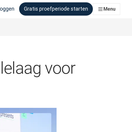
loggen
Gratis proefperiode starten
Menu
er behoefte aan heeft
lelaag voor