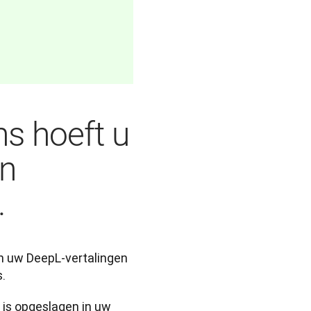
s hoeft u
an
.
n uw DeepL-vertalingen 
.
 is opgeslagen in uw 