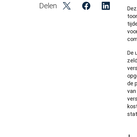
Delen
Dez
toon
tijd
voo
com
De u
zeld
vers
opge
de p
van 
ver
kos
stat