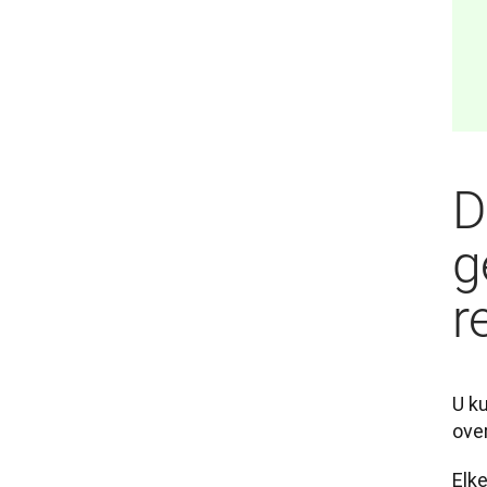
D
g
r
U k
over
Elke