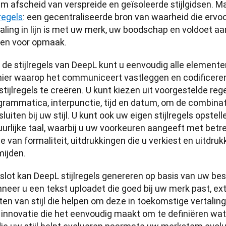
lregels
: een gecentraliseerde bron van waarheid die ervoor
aling in lijn is met uw merk, uw boodschap en voldoet aan 
l en voor opmaak. 
 de stijlregels van DeepL kunt u eenvoudig alle elemente
ier waarop het communiceert vastleggen en codificeren. 
tijlregels te creëren. U kunt kiezen uit voorgestelde re
grammatica, interpunctie, tijd en datum, om de combinati
luiten bij uw stijl. U kunt ook uw eigen stijlregels opstell
urlijke taal, waarbij u uw voorkeuren aangeeft met betrekki
 van formaliteit, uitdrukkingen die u verkiest en uitdruk
ijden. 
 slot kan DeepL stijlregels genereren op basis van uw be
neer u een tekst uploadet die goed bij uw merk past, ext
en van stijl die helpen om deze in toekomstige vertalinge
 innovatie die het eenvoudig maakt om te definiëren wa