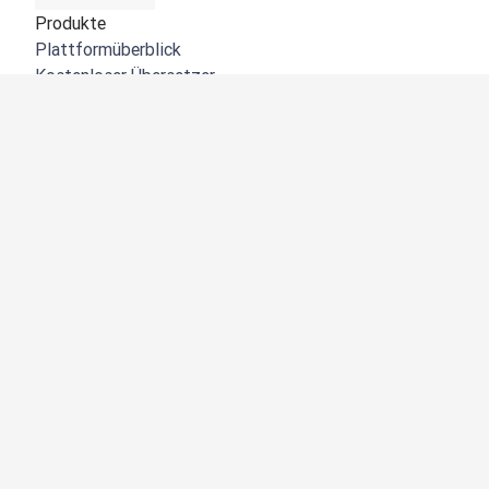
Produkte
Plattformüberblick
Kostenloser Übersetzer
DeepL API
DeepL Write
DeepL Voice
DeepL Voice for Meetings
DeepL Voice for Conversations
Apps und Integrationen
DeepL Pro
Warum DeepL?
Datensicherheit
Produktqualität
Customization Hub
Barrierefreiheit
Funktionen
Dokumentübersetzung