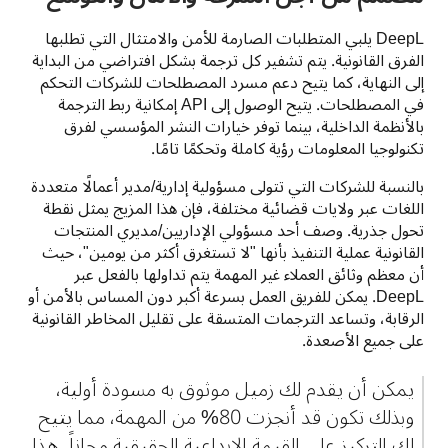
DeepL يلبي المتطلبات الصارمة للأمن والامتثال التي تطلبها 
الفرق القانونية. يتم تشفير كل ترجمة بشكل افتراضي من البداية 
إلى النهاية، كما يتيح دعم مسرد المصطلحات للشركات التحكم 
في المصطلحات. يتيح الوصول إلى API إمكانية ربط الترجمة 
بالأنظمة الداخلية، بينما توفر خيارات النشر المؤسسي لفرق 
تكنولوجيا المعلومات رؤية كاملة وتحكمًا تامًا.
بالنسبة للشركات التي تتولى مسؤولية إدارية/مدير أعمالًا متعددة 
اللغات عبر ولايات قضائية مختلفة، فإن هذا المزيج يمثل نقطة 
تحول جذرية. وصف أحد مسؤولي الإداريين/مديري المنتجات 
القانونية عملية التنفيذ بأنها "لا تستغرق أكثر من يومين"، حيث 
أن معظم وثائق العملاء غير المهمة يتم تداولها بالفعل عبر 
DeepL. يمكن للفريق العمل بسرعة أكبر دون المساس بالأمن أو 
الرقابة، وتساعد الترجمات المتسقة على تقليل المخاطر القانونية 
على جميع الأصعدة.
يمكن أن يقدم لك زميل موثوق به مسودة أولية، 
وبذلك تكون قد أنجزت 80% من المهمة، مما يتيح 
لك التركيز على القيمة الإبداعية الحقيقية مجاناً. هذا 