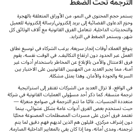
الترجمة تحت الضغط
يستمر حجم المحتوى في النمو، من الأوراق المتعلقة بالهجرة 
وحزم الدعاوى القضائية إلى بريد إلكتروني/رسالة إلكترونية للعميل 
والتحديثات الداخلية. تتعامل الفرق القانونية مع آلاف الوثائق كل 
شهر، ويستمر الضغط في التزايد.
يتوقع العملاء أوقات إنجاز سريعة. يرغب الشركاء في توسيع نطاق 
العمل عبر الحدود دون ارتفاع التكاليف. في الوقت نفسه، يقوم 
فرق الامتثال والأمن بالإبلاغ عن المخاطر باستخدام أدوات غير 
آمنة، مما يجبر العديد من المهنيين القانونيين على الاختيار بين 
السرعة والجودة والأمان. وهذا يمثل مشكلة.
في الواقع، لا تزال العديد من الشركات تفتقر إلى استراتيجية 
ترجمة متسقة. كما ذكر أحد مسؤولي العمليات القانونية في شركة 
متعددة الجنسيات، غالبًا ما تتم الترجمة في صوامع منعزلة — 
حيث تستخدم بعض الفرق أدوات عامة بشكل عشوائي، بينما 
تعتمد فرق أخرى على مسردات المصطلحات المصنوعة محليًا 
دون إشراف مركزي. قليلون هم الذين لديهم فهم دقيق لما يتم 
ترجمته، ومدى أمانه، وما إذا كان يفي بالمعايير الداخلية الصارمة.