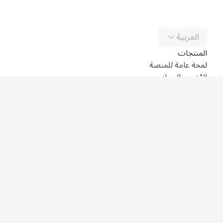
العربية
المنتجات
لمحة عامة للمنصة
المُترجِم المجاني
DeepL API
DeepL Write
DeepL Voice
DeepL Voice for Meetings
DeepL Voice for Conversations
التطبيقات والتكاملات
DeepL Pro
لماذا DeepL؟
أمن البيانات
الجودة
Customization Hub
سهولة الوصول