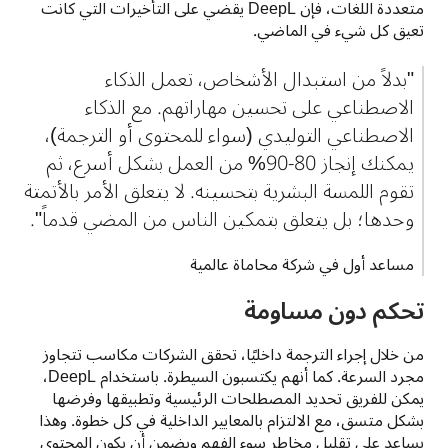
متعددة اللغات، فإن DeepL يقضي على التأخيرات التي كانت 
تعيق كل شيء في الماضي.
"بدلاً من استبدال الأشخاص، تعمل الذكاء 
الاصطناعي على تحسين مهاراتهم. مع الذكاء 
الاصطناعي التوليدي (سواء للمحتوى أو الترجمة)، 
يمكنك إنجاز 80-90% من العمل بشكل أسرع، ثم 
تقوم اللمسة البشرية بتحسينه. لا يتعلق الأمر بالأتمتة 
وحدها؛ بل يتعلق بتمكين الناس من المضي قدماً".
مساعد أول في شركة محاماة عالمية
تحكم دون مساومة
من خلال إجراء الترجمة داخليًا، تحقق الشركات مكاسب تتجاوز 
مجرد السرعة. كما أنهم يكتسبون السيطرة. باستخدام DeepL، 
يمكن للفريق تحديد المصطلحات الرئيسية وتطبيقها وفرضها 
بشكل متسق، مع الالتزام بالمعايير الداخلية في كل خطوة. وهذا 
يساعد على تقليل مخاطر سوء الفهم ويضمن أن يكون المحتوى 