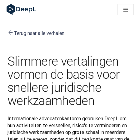
DeepL voor AI-agenten
DeepL Translation Flow: Nieuwe, door AI aangestuurde workfl
The ROI of AI-native translation
How we brought Swiss German to DeepL
Terug naar alle verhalen
Maak kennis met Translation Flow: Lokalisatie die vertaalwor
Vertrouwen in Language AI voor bedrijfstaal ontrafeld. In ges
Hoe wij de kwaliteitsbeoordeling voor DeepL ontwikkelen
Van hoogwaardige tekstvertalingen tot een realtime spraakp
Slimmere vertalingen
Building an instantly accessible voice demo with DeepL Voic
vormen de basis voor
snellere juridische
werkzaamheden
Internationale advocatenkantoren gebruiken DeepL om 
hun activiteiten te versnellen, risico's te verminderen en 
juridische werkzaamheden op grote schaal in meerdere 
talen uit te voeren, zonder dat dit ten koste gaat van de 