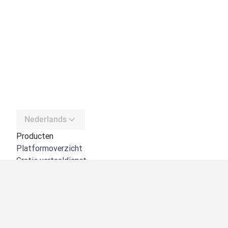
Nederlands
Producten
Platformoverzicht
Gratis vertaaldienst
DeepL API
DeepL Write
DeepL Voice
DeepL Voice for Meetings
DeepL Voice for Conversations