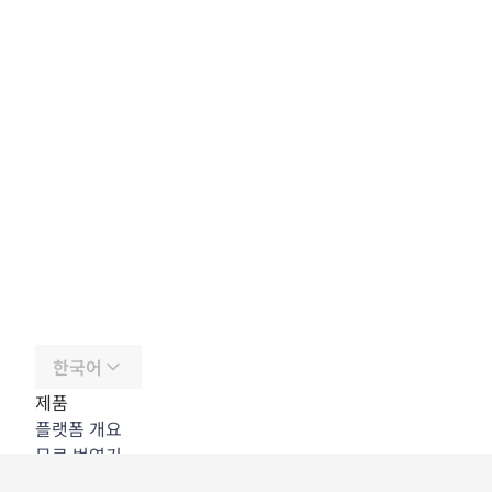
한국어
제품
플랫폼 개요
무료 번역기
DeepL API