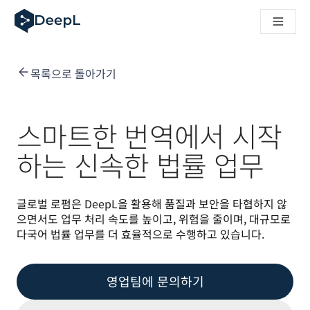
AI 에이전트용 DeepL
DeepL Translation Flow: 주요 사용 사례 및 통합 기능을 
The ROI of AI-native translation
How we brought Swiss German to DeepL
목록으로 돌아가기
Translation Flow를 만나보세요: 번역 워크플로우를 처음부
기업용 언어 AI에 대한 신뢰 해독. Slator와의 대담
DeepL의 번역 품질 평가 시스템을 구축하는 방법
고품질 텍스트 번역에서 실시간 음성 플랫폼까지
스마트한 번역에서 시작
Building an instantly accessible voice demo with DeepL V
하는 신속한 법률 업무
글로벌 로펌은 DeepL을 활용해 품질과 보안을 타협하지 않
으면서도 업무 처리 속도를 높이고, 위험을 줄이며, 대규모로 
다국어 법률 업무를 더 효율적으로 수행하고 있습니다.
영업팀에 문의하기