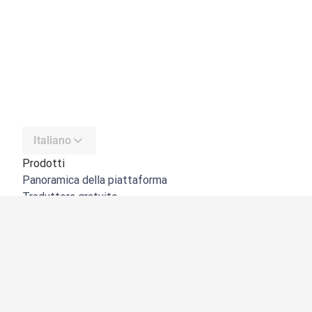
Italiano
Prodotti
Panoramica della piattaforma
Traduttore gratuito
API di DeepL
DeepL Write
DeepL Voice
DeepL Voice for Meetings
DeepL Voice for Conversations
App e integrazioni