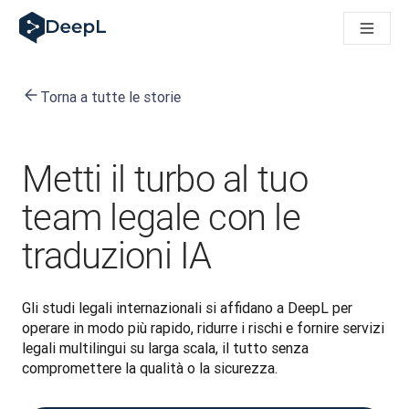
DeepL per gli agenti IA
Translation Flow di DeepL: Nuovi flussi di lavoro basati sull'IA
The ROI of AI-native translation
How we brought Swiss German to DeepL
Torna a tutte le storie
Scopri Translation Flow: La localizzazione che automatizza i fl
Decifrare la fiducia nell'IA linguistica aziendale. A colloquio c
Sistema di valutazione qualità traduzioni DeepL in sviluppo
Da traduzione testi a piattaforma vocale in tempo reale
Metti il turbo al tuo
Building an instantly accessible voice demo with DeepL Voic
team legale con le
traduzioni IA
Gli studi legali internazionali si affidano a DeepL per 
operare in modo più rapido, ridurre i rischi e fornire servizi 
legali multilingui su larga scala, il tutto senza 
compromettere la qualità o la sicurezza.