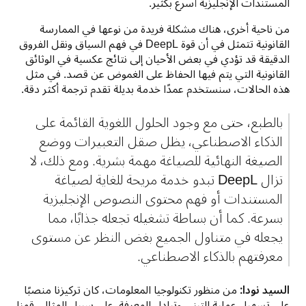
المستندات الإنجليزية أسرع بكثير.
من ناحية أخرى، هناك مشكلة فريدة من نوعها في الممارسة 
القانونية تتمثل في أن قوة DeepL في فهم السياق ونقل الفروق 
الدقيقة قد تؤدي في بعض الأحيان إلى نتائج عكسية في الوثائق 
القانونية التي يتم فيها الحفاظ على الغموض عن قصد. في مثل 
هذه الحالات، سنستخدم عمدًا خدمة بديلة تقدم ترجمة أكثر دقة.
بالطبع، حتى مع وجود الحلول اللغوية القائمة على 
الذكاء الاصطناعي، يظل صقل التعبيرات ووضع 
الصيغة النهائية للصياغة مهمة بشرية. ومع ذلك، لا 
تزال DeepL تبدو خدمة مريحة للغاية لصياغة 
المستندات أو فهم محتوى النصوص الإنجليزية 
بسرعة. كما أن بساطة تشغيله تجعله جذابًا، مما 
يجعله في متناول الجميع بغض النظر عن مستوى 
معرفتهم بالذكاء الاصطناعي.
السيد نودا:
 من منظور تكنولوجيا المعلومات، كان تركيزنا منصبًا 
على تسهيل عملية التبني وتبادل المعرفة. على سبيل المثال، قمنا 