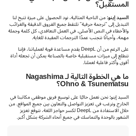
المستقبل؟
السيد إينو:
 من الناحية المثالية، نود الحصول على ميزة تتيح لنا 
التبديل إلى "ترجمة حرفية" تلتقط جميع الفروق الدقيقة والغرائب 
والأخطاء في النص الأصلي. في العمل التعاقدي، كل كلمة وجملة 
مهمة، وأحيانًا نتجنب عمدًا الترجمات المقيدة للغاية. 
على الرغم من أن DeepL يقدم مساعدة قوية لعملياتنا، فإننا 
نتطلع إلى ميزات مستقبلية خاصة بالصناعة يمكن أن تجعله أداة 
أقوى وأكثر فاعلية لعملنا.
ما هي الخطوة التالية لـ Nagashima
Ohno & Tsunematsu؟
السيد إينو
:
 نحن نعمل حاليًا على توسيع فريق موظفي مكاتبنا في 
الخارج ونرغب في تعزيز التواصل والتعاون بين جميع المواقع. من 
خلال الاستفادة من DeepL لكسر حواجز اللغة، نتوقع تعزيز 
الشعور بالوحدة والتماسك في جميع أنحاء الشركة بشكل أكبر.