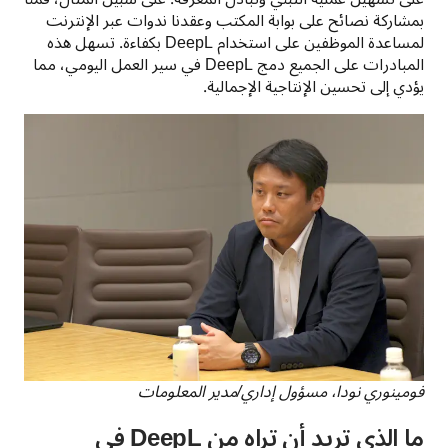
بمشاركة نصائح على بوابة المكتب وعقدنا ندوات عبر الإنترنت 
لمساعدة الموظفين على استخدام DeepL بكفاءة. تسهل هذه 
المبادرات على الجميع دمج DeepL في سير العمل اليومي، مما 
يؤدي إلى تحسين الإنتاجية الإجمالية.
فومينوري نودا، مسؤول إداري/مدير المعلومات 
ما الذي تريد أن تراه من DeepL في