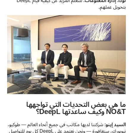
نودا، إدارة المعلومات،
 للتعلم المزيد عن كيفية قيام DeepL 
بتحويل عملهم.
ما هي بعض التحديات التي تواجهها
NO&T وكيف ساعدتها DeepL؟
السيد إينو:
 شركتنا لديها مكاتب في جميع أنحاء العالم — طوكيو، 
نيويورك، سنغافورة — ونحن نعتمد على DeepL كل يوم للتواصل 