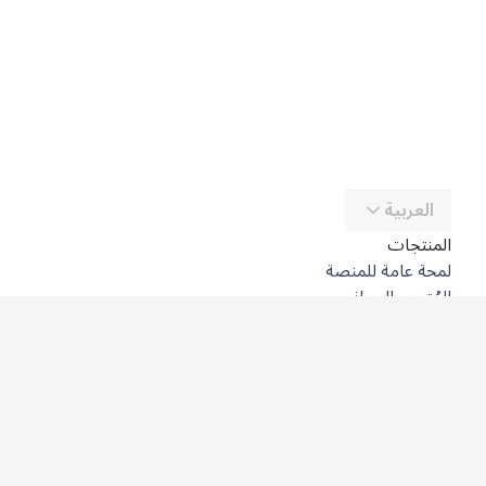
العربية
المنتجات
لمحة عامة للمنصة
المُترجِم المجاني
DeepL API
DeepL Write
DeepL Voice
DeepL Voice for Meetings
DeepL Voice for Conversations
التطبيقات والتكاملات
DeepL Pro