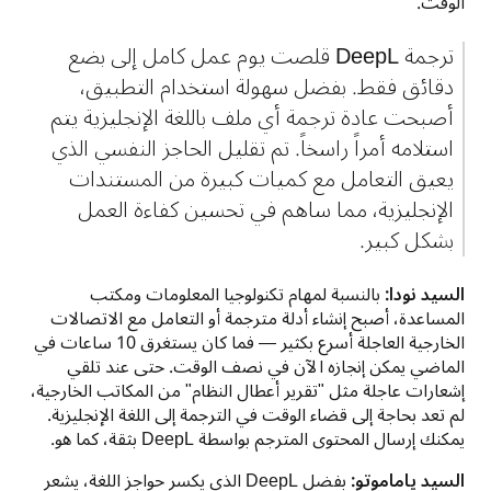
الوقت.
ترجمة DeepL قلصت يوم عمل كامل إلى بضع 
دقائق فقط. بفضل سهولة استخدام التطبيق، 
أصبحت عادة ترجمة أي ملف باللغة الإنجليزية يتم 
استلامه أمراً راسخاً. تم تقليل الحاجز النفسي الذي 
يعيق التعامل مع كميات كبيرة من المستندات 
الإنجليزية، مما ساهم في تحسين كفاءة العمل 
بشكل كبير. 
السيد نودا:
 بالنسبة لمهام تكنولوجيا المعلومات ومكتب 
المساعدة، أصبح إنشاء أدلة مترجمة أو التعامل مع الاتصالات 
الخارجية العاجلة أسرع بكثير — فما كان يستغرق 10 ساعات في 
الماضي يمكن إنجازه الآن في نصف الوقت. حتى عند تلقي 
إشعارات عاجلة مثل "تقرير أعطال النظام" من المكاتب الخارجية، 
لم تعد بحاجة إلى قضاء الوقت في الترجمة إلى اللغة الإنجليزية. 
يمكنك إرسال المحتوى المترجم بواسطة DeepL بثقة، كما هو.
السيد ياماموتو:
 بفضل DeepL الذي يكسر حواجز اللغة، يشعر 