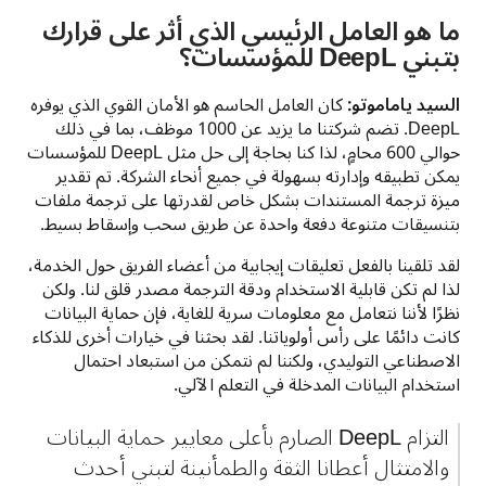
ما هو العامل الرئيسي الذي أثر على قرارك
بتبني DeepL للمؤسسات؟
السيد ياماموتو:
 كان العامل الحاسم هو الأمان القوي الذي يوفره 
DeepL. تضم شركتنا ما يزيد عن 1000 موظف، بما في ذلك 
حوالي 600 محامٍ، لذا كنا بحاجة إلى حل مثل DeepL للمؤسسات 
يمكن تطبيقه وإدارته بسهولة في جميع أنحاء الشركة. تم تقدير 
ميزة ترجمة المستندات بشكل خاص لقدرتها على ترجمة ملفات 
بتنسيقات متنوعة دفعة واحدة عن طريق سحب وإسقاط بسيط.
لقد تلقينا بالفعل تعليقات إيجابية من أعضاء الفريق حول الخدمة، 
لذا لم تكن قابلية الاستخدام ودقة الترجمة مصدر قلق لنا. ولكن 
نظرًا لأننا نتعامل مع معلومات سرية للغاية، فإن حماية البيانات 
كانت دائمًا على رأس أولوياتنا. لقد بحثنا في خيارات أخرى للذكاء 
الاصطناعي التوليدي، ولكننا لم نتمكن من استبعاد احتمال 
استخدام البيانات المدخلة في التعلم الآلي. 
التزام DeepL الصارم بأعلى معايير حماية البيانات 
والامتثال أعطانا الثقة والطمأنينة لتبني أحدث 