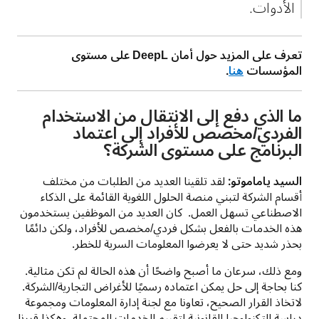
الأدوات.
تعرف على المزيد حول أمان DeepL على مستوى 
المؤسسات 
هنا
.
ما الذي دفع إلى الانتقال من الاستخدام
الفردي/مخصص للأفراد إلى اعتماد
البرنامج على مستوى الشركة؟
السيد ياماموتو:
 لقد تلقينا العديد من الطلبات من مختلف 
أقسام الشركة لتبني منصة الحلول اللغوية القائمة على الذكاء 
الاصطناعي تسهل العمل.  كان العديد من الموظفين يستخدمون 
هذه الخدمات بالفعل بشكل فردي/مخصص للأفراد، ولكن دائمًا 
بحذر شديد حتى لا يعرضوا المعلومات السرية للخطر.
ومع ذلك، سرعان ما أصبح واضحًا أن هذه الحالة لم تكن مثالية. 
كنا بحاجة إلى حل يمكن اعتماده رسميًا للأغراض التجارية/الشركة. 
لاتخاذ القرار الصحيح، تعاونا مع لجنة إدارة المعلومات ومجموعة 
دراسة التكنولوجيا القانونية لتقييم الخدمات المحتملة. وهكذا قررنا 