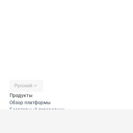
Русский
Продукты
Обзор платформы
Бесплатный переводчик
DeepL API
DeepL Write
DeepL Voice